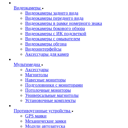
Видеокамеры
Видеокамеры заднего вида
Видеокамеры переднего вида
Видеокамеры в рамке номерного знака
Видеокамеры бокового обзора
Видеокамеры с ИК подсветкой
Видеокамеры с омывателем
Видеокамеры обгона
Видеоинтерфейсы
Аксессуары для камер
Мультимедиа
Аксессуары
Магнитолы
Навесные мониторы
Подголовники с мониторами
Потолочные мониторы
Универсальные магнитолы
Установочные комплекты
Противоугонные устройства
GPS маяки
Механические замки
Модули автозапуска