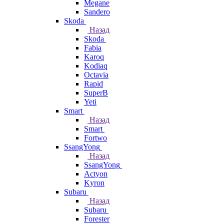
Megane
Sandero
Skoda
Назад
Skoda
Fabia
Karoq
Kodiaq
Octavia
Rapid
SuperB
Yeti
Smart
Назад
Smart
Fortwo
SsangYong
Назад
SsangYong
Actyon
Kyron
Subaru
Назад
Subaru
Forester