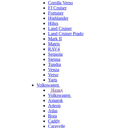
Corolla Verso
FJ Cruiser
Fortuner
Highlander
Hilux
Land Cruiser
Land Cruiser Prado
Mark II
Matrix
RAV4
Sequoia
Sienna
Tundra
Venza
Verso
Yaris
Volkswagen
Назад
Volkswagen
Amarok
Arteon
Atlas
Bora
Caddy
Caravelle