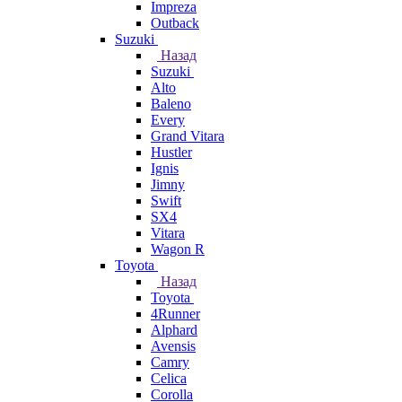
Impreza
Outback
Suzuki
Назад
Suzuki
Alto
Baleno
Every
Grand Vitara
Hustler
Ignis
Jimny
Swift
SX4
Vitara
Wagon R
Toyota
Назад
Toyota
4Runner
Alphard
Avensis
Camry
Celica
Corolla