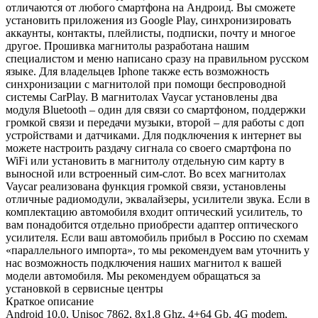
отличаются от любого смартфона на Андроид. Вы сможете
установить приложения из Google Play, синхронизировать
аккаунты, контакты, плейлисты, подписки, почту и многое
другое. Прошивка магнитолы разработана нашим
специалистом и меню написано сразу на правильном русском
языке. Для владельцев Iphone также есть возможность
синхронизации с магнитолой при помощи беспроводной
системы CarPlay. В магнитолах Vaycar установлены два
модуля Bluetooth – один для связи со смартфоном, поддержки
громкой связи и передачи музыки, второй – для работы с доп
устройствами и датчиками. Для подключения к интернет вы
можете настроить раздачу сигнала со своего смартфона по
WiFi или установить в магнитолу отдельную сим карту в
выносной или встроенный сим-слот. Во всех магнитолах
Vaycar реализована функция громкой связи, установлены
отличные радиомодули, эквалайзеры, усилители звука. Если в
комплектацию автомобиля входит оптический усилитель, то
вам понадобится отдельно приобрести адаптер оптического
усилителя. Если ваш автомобиль прибыл в Россию по схемам
«параллельного импорта», то мы рекомендуем вам уточнить у
нас возможность подключения наших магнитол к вашей
модели автомобиля. Мы рекомендуем обращаться за
установкой в сервисные центры
Краткое описание
Android 10.0, Unisoc 7862, 8х1,8 Ghz, 4+64 Gb, 4G modem,