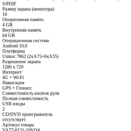
S/PDIF
Размер экрана (монитора)
10
Оперативная память
4 GB
Внутренняя память
64 GB
Операционная система
Android 10.0
Платформа
Unisoc 7862 (2xA75+6xA55)
Разрешение экрана
1280 x 720
Интернет
4G + Wi-Fi
Навигация
GPS + Глонасс
Совместимость кнопок руля
Полная совместимость
USB входы
2
CD/DVD проигрыватель
отсутствует
Артикул товара
VA77-0131-10VO4