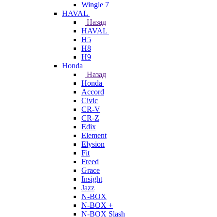
Wingle 7
HAVAL
Назад
HAVAL
H5
H8
H9
Honda
Назад
Honda
Accord
Civic
CR-V
CR-Z
Edix
Element
Elysion
Fit
Freed
Grace
Insight
Jazz
N-BOX
N-BOX +
N-BOX Slash