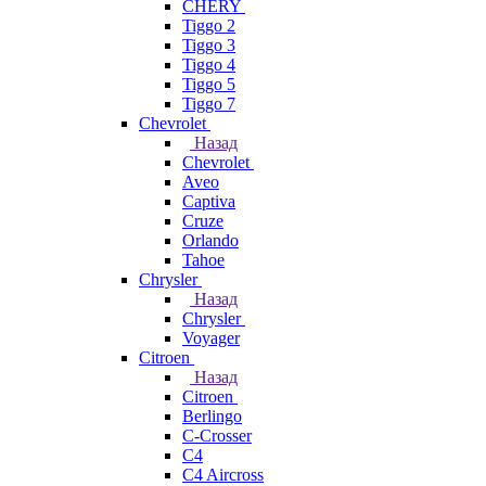
CHERY
Tiggo 2
Tiggo 3
Tiggo 4
Tiggo 5
Tiggo 7
Chevrolet
Назад
Chevrolet
Aveo
Captiva
Cruze
Orlando
Tahoe
Chrysler
Назад
Chrysler
Voyager
Citroen
Назад
Citroen
Berlingo
C-Crosser
C4
C4 Aircross