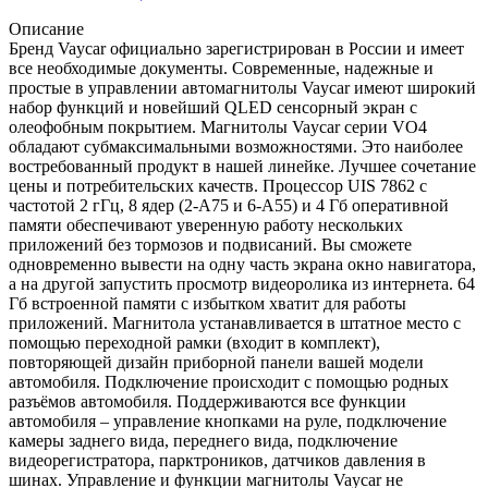
Описание
Бренд Vaycar официально зарегистрирован в России и имеет
все необходимые документы. Современные, надежные и
простые в управлении автомагнитолы Vaycar имеют широкий
набор функций и новейший QLED сенсорный экран с
олеофобным покрытием. Магнитолы Vaycar серии VО4
обладают субмаксимальными возможностями. Это наиболее
востребованный продукт в нашей линейке. Лучшее сочетание
цены и потребительских качеств. Процессор UIS 7862 с
частотой 2 гГц, 8 ядер (2-А75 и 6-А55) и 4 Гб оперативной
памяти обеспечивают уверенную работу нескольких
приложений без тормозов и подвисаний. Вы сможете
одновременно вывести на одну часть экрана окно навигатора,
а на другой запустить просмотр видеоролика из интернета. 64
Гб встроенной памяти с избытком хватит для работы
приложений. Магнитола устанавливается в штатное место с
помощью переходной рамки (входит в комплект),
повторяющей дизайн приборной панели вашей модели
автомобиля. Подключение происходит с помощью родных
разъёмов автомобиля. Поддерживаются все функции
автомобиля – управление кнопками на руле, подключение
камеры заднего вида, переднего вида, подключение
видеорегистратора, парктроников, датчиков давления в
шинах. Управление и функции магнитолы Vaycar не