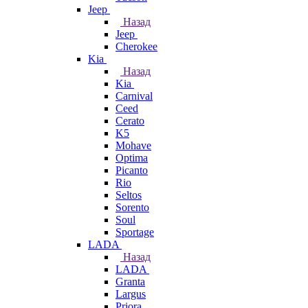
Jeep
Назад
Jeep
Cherokee
Kia
Назад
Kia
Carnival
Ceed
Cerato
K5
Mohave
Optima
Picanto
Rio
Seltos
Sorento
Soul
Sportage
LADA
Назад
LADA
Granta
Largus
Priora