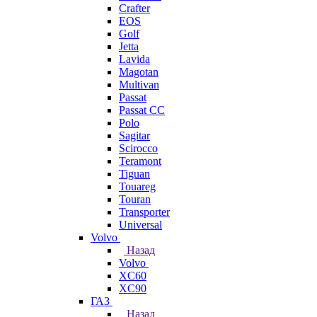
Crafter
EOS
Golf
Jetta
Lavida
Magotan
Multivan
Passat
Passat CC
Polo
Sagitar
Scirocco
Teramont
Tiguan
Touareg
Touran
Transporter
Universal
Volvo
Назад
Volvo
XC60
XC90
ГАЗ
Назад