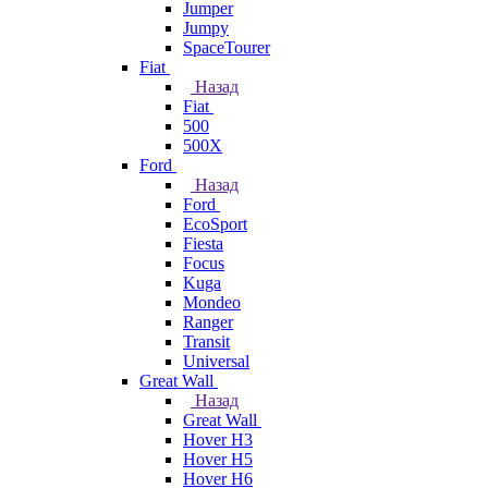
Jumper
Jumpy
SpaceTourer
Fiat
Назад
Fiat
500
500X
Ford
Назад
Ford
EcoSport
Fiesta
Focus
Kuga
Mondeo
Ranger
Transit
Universal
Great Wall
Назад
Great Wall
Hover H3
Hover H5
Hover H6