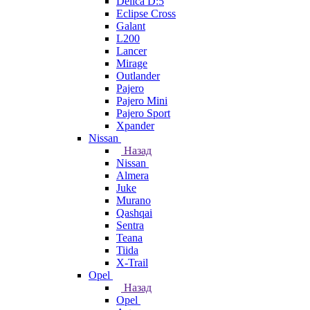
Delica D:5
Eclipse Cross
Galant
L200
Lancer
Mirage
Outlander
Pajero
Pajero Mini
Pajero Sport
Xpander
Nissan
Назад
Nissan
Almera
Juke
Murano
Qashqai
Sentra
Teana
Tiida
X-Trail
Opel
Назад
Opel