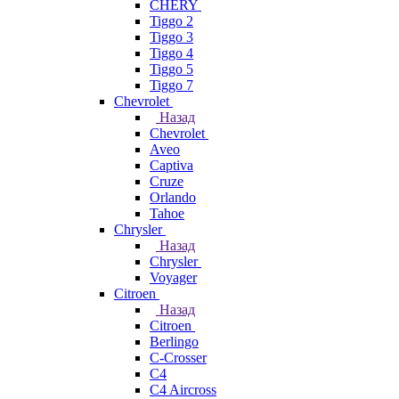
CHERY
Tiggo 2
Tiggo 3
Tiggo 4
Tiggo 5
Tiggo 7
Chevrolet
Назад
Chevrolet
Aveo
Captiva
Cruze
Orlando
Tahoe
Chrysler
Назад
Chrysler
Voyager
Citroen
Назад
Citroen
Berlingo
C-Crosser
C4
C4 Aircross