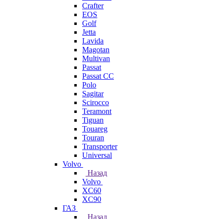
Crafter
EOS
Golf
Jetta
Lavida
Magotan
Multivan
Passat
Passat CC
Polo
Sagitar
Scirocco
Teramont
Tiguan
Touareg
Touran
Transporter
Universal
Volvo
Назад
Volvo
XC60
XC90
ГАЗ
Назад