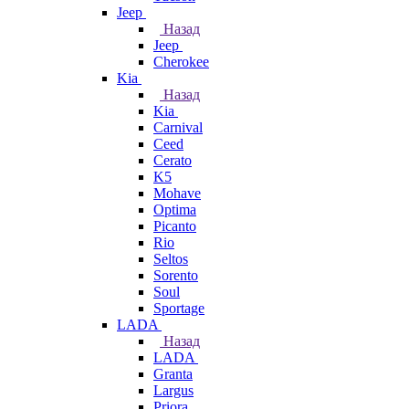
Jeep
Назад
Jeep
Cherokee
Kia
Назад
Kia
Carnival
Ceed
Cerato
K5
Mohave
Optima
Picanto
Rio
Seltos
Sorento
Soul
Sportage
LADA
Назад
LADA
Granta
Largus
Priora