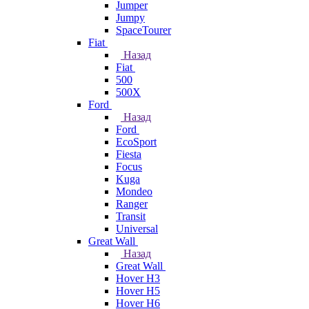
Jumper
Jumpy
SpaceTourer
Fiat
Назад
Fiat
500
500X
Ford
Назад
Ford
EcoSport
Fiesta
Focus
Kuga
Mondeo
Ranger
Transit
Universal
Great Wall
Назад
Great Wall
Hover H3
Hover H5
Hover H6