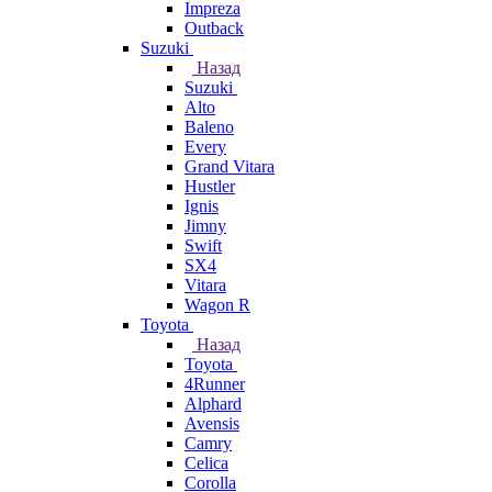
Impreza
Outback
Suzuki
Назад
Suzuki
Alto
Baleno
Every
Grand Vitara
Hustler
Ignis
Jimny
Swift
SX4
Vitara
Wagon R
Toyota
Назад
Toyota
4Runner
Alphard
Avensis
Camry
Celica
Corolla