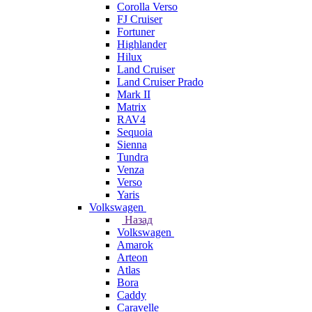
Corolla Verso
FJ Cruiser
Fortuner
Highlander
Hilux
Land Cruiser
Land Cruiser Prado
Mark II
Matrix
RAV4
Sequoia
Sienna
Tundra
Venza
Verso
Yaris
Volkswagen
Назад
Volkswagen
Amarok
Arteon
Atlas
Bora
Caddy
Caravelle