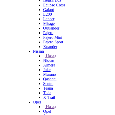
Delica D:5
Eclipse Cross
Galant
L200
Lancer
Mirage
Outlander
Pajero
Pajero Mini
Pajero Sport
Xpander
Nissan
Назад
Nissan
Almera
Juke
Murano
Qashqai
Sentra
Teana
Tiida
X-Trail
Opel
Назад
Opel