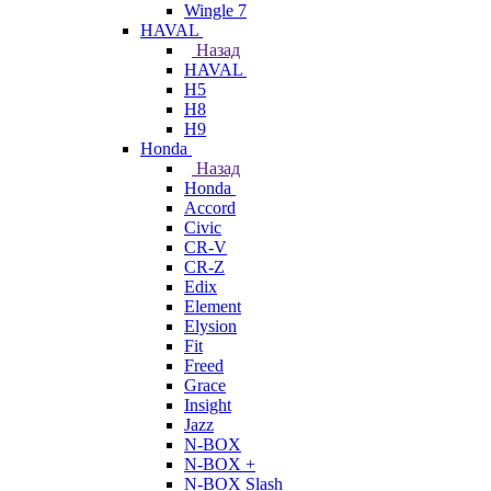
Wingle 7
HAVAL
Назад
HAVAL
H5
H8
H9
Honda
Назад
Honda
Accord
Civic
CR-V
CR-Z
Edix
Element
Elysion
Fit
Freed
Grace
Insight
Jazz
N-BOX
N-BOX +
N-BOX Slash