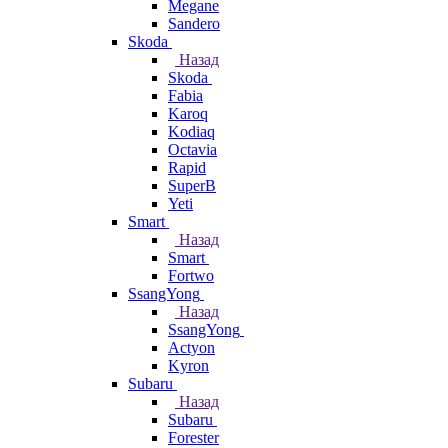
Megane
Sandero
Skoda
Назад
Skoda
Fabia
Karoq
Kodiaq
Octavia
Rapid
SuperB
Yeti
Smart
Назад
Smart
Fortwo
SsangYong
Назад
SsangYong
Actyon
Kyron
Subaru
Назад
Subaru
Forester