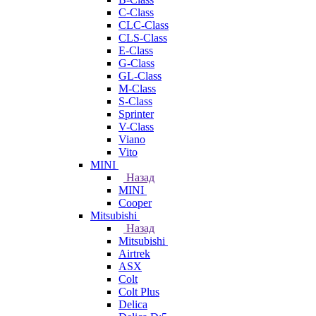
C-Class
CLC-Class
CLS-Class
E-Class
G-Class
GL-Class
M-Class
S-Class
Sprinter
V-Class
Viano
Vito
MINI
Назад
MINI
Cooper
Mitsubishi
Назад
Mitsubishi
Airtrek
ASX
Colt
Colt Plus
Delica