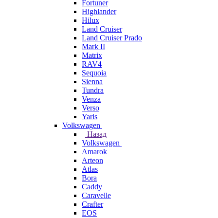
Fortuner
Highlander
Hilux
Land Cruiser
Land Cruiser Prado
Mark II
Matrix
RAV4
Sequoia
Sienna
Tundra
Venza
Verso
Yaris
Volkswagen
Назад
Volkswagen
Amarok
Arteon
Atlas
Bora
Caddy
Caravelle
Crafter
EOS