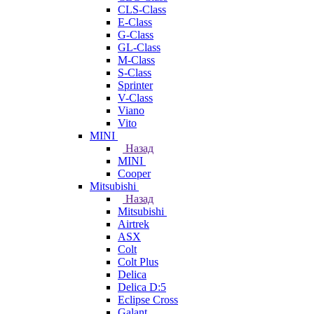
CLS-Class
E-Class
G-Class
GL-Class
M-Class
S-Class
Sprinter
V-Class
Viano
Vito
MINI
Назад
MINI
Cooper
Mitsubishi
Назад
Mitsubishi
Airtrek
ASX
Colt
Colt Plus
Delica
Delica D:5
Eclipse Cross
Galant