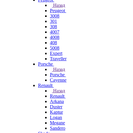
Назад
Peugeot
3008
301
308
4007
4008
408
5008
Expert
Traveller
Porsche
Назад
Porsche
Cayenne
Renault
Назад
Renault
Arkana
Duster
Kaptur
Logan
Megane
Sandero