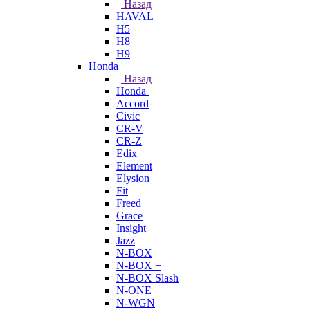
Назад
HAVAL
H5
H8
H9
Honda
Назад
Honda
Accord
Civic
CR-V
CR-Z
Edix
Element
Elysion
Fit
Freed
Grace
Insight
Jazz
N-BOX
N-BOX +
N-BOX Slash
N-ONE
N-WGN