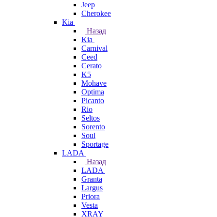
Jeep
Cherokee
Kia
Назад
Kia
Carnival
Ceed
Cerato
K5
Mohave
Optima
Picanto
Rio
Seltos
Sorento
Soul
Sportage
LADA
Назад
LADA
Granta
Largus
Priora
Vesta
XRAY