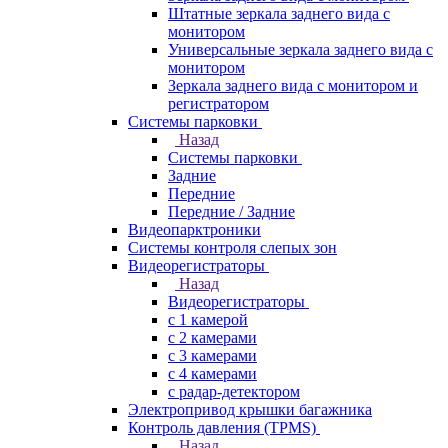
Штатные зеркала заднего вида с
монитором
Универсальные зеркала заднего вида с
монитором
Зеркала заднего вида с монитором и
регистратором
Системы парковки
Назад
Системы парковки
Задние
Передние
Передние / Задние
Видеопарктроники
Системы контроля слепых зон
Видеорегистраторы
Назад
Видеорегистраторы
с 1 камерой
с 2 камерами
с 3 камерами
с 4 камерами
с радар-детектором
Электропривод крышки багажника
Контроль давления (TPMS)
Назад