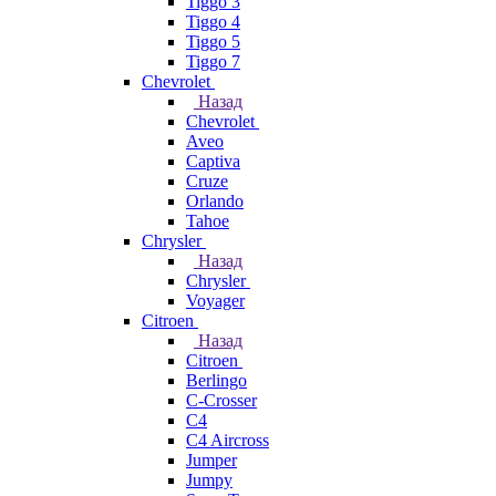
Tiggo 3
Tiggo 4
Tiggo 5
Tiggo 7
Chevrolet
Назад
Chevrolet
Aveo
Captiva
Cruze
Orlando
Tahoe
Chrysler
Назад
Chrysler
Voyager
Citroen
Назад
Citroen
Berlingo
C-Crosser
C4
C4 Aircross
Jumper
Jumpy