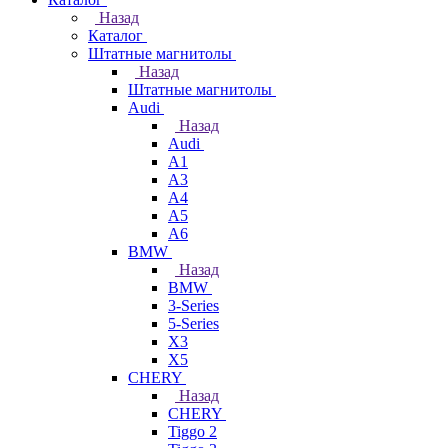
Назад
Каталог
Штатные магнитолы
Назад
Штатные магнитолы
Audi
Назад
Audi
A1
A3
A4
A5
A6
BMW
Назад
BMW
3-Series
5-Series
X3
X5
CHERY
Назад
CHERY
Tiggo 2