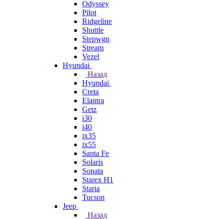
Odyssey
Pilot
Ridgeline
Shuttle
Stepwgn
Stream
Vezel
Hyundai
Назад
Hyundai
Creta
Elantra
Getz
i30
i40
ix35
ix55
Santa Fe
Solaris
Sonata
Starex H1
Staria
Tucson
Jeep
Назад