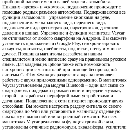
приборной панели именно вашей модели автомобиля.
Никаких «врезок» и «скруток», подключение происходит с
помощью родных разъёмов автомобиля. Поддерживаются все
функции автомобиля – управление кнопками на руле,
подключение камеры заднего вида, переднего вида,
подключение видеорегистратора, парктроников, датчиков
давления в шинах. Управление и функции магнитолы Vaycar
не отличаются от любого смартфона на Андроид. Вы сможете
установить приложения из Google Play, синхронизировать
аккаунты, контакты, плейлисты, подписки, почту и многое
другое. Прошивка магнитолы разработана нашим
специалистом и меню написано сразу на правильном русском
языке. Для владельцев Iphone также есть возможность
синхронизации с магнитолой при помощи беспроводной
системы CarPlay. Функция разделения экрана позволяет
работать с двумя приложениями одновременно. В магнитолах
Vaycar установлены два модуля Bluetooth – один для связи со
смартфоном, поддержки громкой связи и передачи музыки,
второй – для работы с периферийными устройствами и
датчиками. Подключение к сети интернет происходит двумя
способами. Вы можете настроить раздачу сигнала со своего
смартфона по WiFi или установить в магнитолу отдельную
сим карту в выносной или встроенный сим-слот. Во всех
магнитолах Vaycar реализована функция громкой связи,
установлены отличные радиомодули, эквалайзеры, усилители