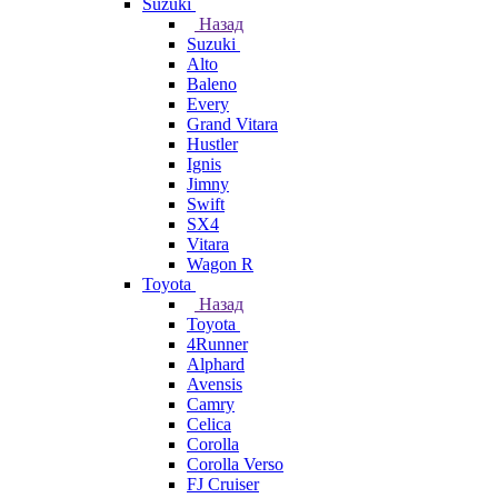
Suzuki
Назад
Suzuki
Alto
Baleno
Every
Grand Vitara
Hustler
Ignis
Jimny
Swift
SX4
Vitara
Wagon R
Toyota
Назад
Toyota
4Runner
Alphard
Avensis
Camry
Celica
Corolla
Corolla Verso
FJ Cruiser