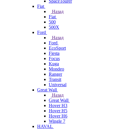
SpaceTourer
Fiat
Назад
Fiat
500
500X
Ford
Назад
Ford
EcoSport
Fiesta
Focus
Kuga
Mondeo
Ranger
Transit
Universal
Great Wall
Назад
Great Wall
Hover H3
Hover H5
Hover H6
Wingle 7
HAVAL