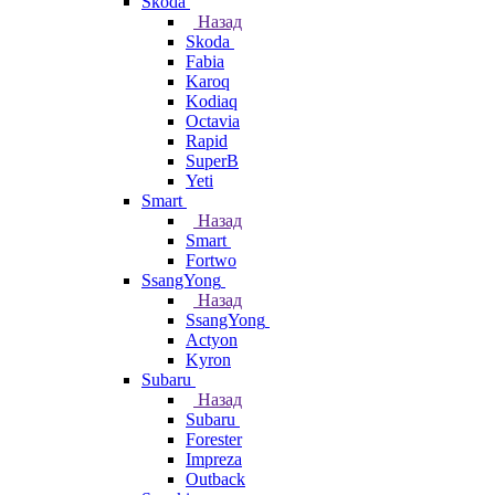
Skoda
Назад
Skoda
Fabia
Karoq
Kodiaq
Octavia
Rapid
SuperB
Yeti
Smart
Назад
Smart
Fortwo
SsangYong
Назад
SsangYong
Actyon
Kyron
Subaru
Назад
Subaru
Forester
Impreza
Outback