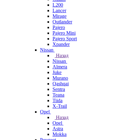
L200
Lancer
Mirage
Outlander
Pajero
Pajero Mini
Pajero Sport
Xpander
Nissan
Назад
Nissan
Almera
Juke
Murano
Qashqai
Sentra
Teana
Tiida
X-Trail
Opel
Назад
Opel
Astra
Mokka
Peugeot