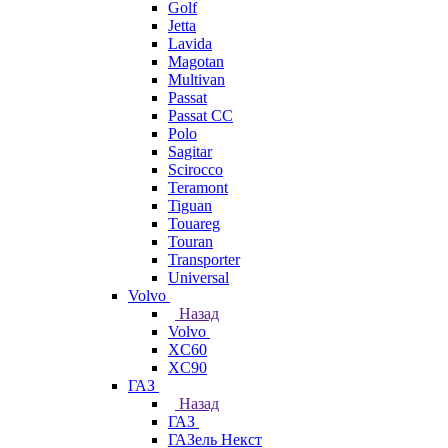
Golf
Jetta
Lavida
Magotan
Multivan
Passat
Passat CC
Polo
Sagitar
Scirocco
Teramont
Tiguan
Touareg
Touran
Transporter
Universal
Volvo
Назад
Volvo
XC60
XC90
ГАЗ
Назад
ГАЗ
ГАЗель Некст