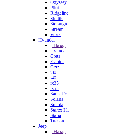
Odyssey
Pilot
Ridgeline
Shuttle
Stepwgn
Stream
Vezel
Hyundai
Назад
Hyundai
Creta
Elantra
Getz
i30
i40
ix35
ix55
Santa Fe
Solaris
Sonata
Starex H1
Staria
Tucson
Jeep
Назад