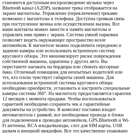
становится доступным воспроизведение музыки через
Bluetooth канал (A2DP), название трека отображается на
экране магнитолы. Управление (переключение) треками
возможно с магнитолы и телефона. Доступна громкая связь
при поступлении звонка или осуществлении вызова. Все
ваши контакты можно занести в память магнитолы и
управлять ими прямо с экрана. Система умной парковки
позволяет видеть окружающее пространство возле
автомобиля. К магнитоле можно подключить переднюю и
заднюю камеры или использовать встроенную систему
кругового обзора. Это минимизирует риски повреждения
собственной машины, царапины у других авто. Вы
перестанете наезжать на бордюры или сбивать мусорные
баки. Отличный помощник для неопытных водителей или
тех, кто плохо чувствует габариты своей машины. Для
использования встроенной системы кругового обзора
необходимо приобрести, установить и настроить специальные
камеры системы 360°. На магнитолу предоставляется гарантия
12 месяцев с момента продажи. Чтобы воспользоваться
гарантией необходимо сохранить чек и гарантийные
документы на устройство. В комплект поставки входит
автомагнитола с рамкой, все необходимые провода и блоки
для подключения к проводке автомобиля, GPS,Bluetooth и Wi-
Fi антенны, RCA-входы/выходы, слот для SIM карты, USB
разъем и внешний микрофон. Все это качественно упаковано