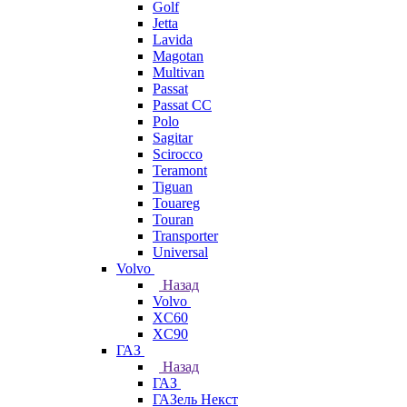
Golf
Jetta
Lavida
Magotan
Multivan
Passat
Passat CC
Polo
Sagitar
Scirocco
Teramont
Tiguan
Touareg
Touran
Transporter
Universal
Volvo
Назад
Volvo
XC60
XC90
ГАЗ
Назад
ГАЗ
ГАЗель Некст