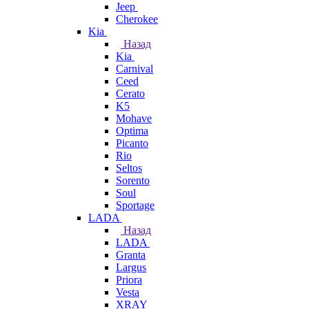
Jeep
Cherokee
Kia
Назад
Kia
Carnival
Ceed
Cerato
K5
Mohave
Optima
Picanto
Rio
Seltos
Sorento
Soul
Sportage
LADA
Назад
LADA
Granta
Largus
Priora
Vesta
XRAY