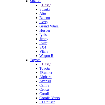
Suzuki
Назад
Suzuki
Alto
Baleno
Every
Grand Vitara
Hustler
Ignis
Jimny
Swift
SX4
Vitara
Wagon R
Toyota
Назад
Toyota
4Runner
Alphard
Avensis
Camry
Celica
Corolla
Corolla Verso
FJ Cruiser