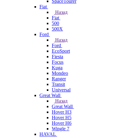
SpaceTourer
Fiat
Назад
Fiat
500
500X
Ford
Назад
Ford
EcoSport
Fiesta
Focus
Kuga
Mondeo
Ranger
Transit
Universal
Great Wall
Назад
Great Wall
Hover H3
Hover H5
Hover H6
Wingle 7
HAVAL