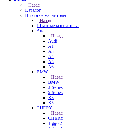
Назад
Каталог
Штатные магнитолы
Назад
Штатные магнитолы
Audi
Назад
Audi
A1
A3
A4
A5
A6
BMW
Назад
BMW
3-Series
5-Series
X3
X5
CHERY
Назад
CHERY
Tiggo 2