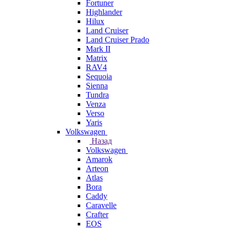
Fortuner
Highlander
Hilux
Land Cruiser
Land Cruiser Prado
Mark II
Matrix
RAV4
Sequoia
Sienna
Tundra
Venza
Verso
Yaris
Volkswagen
Назад
Volkswagen
Amarok
Arteon
Atlas
Bora
Caddy
Caravelle
Crafter
EOS