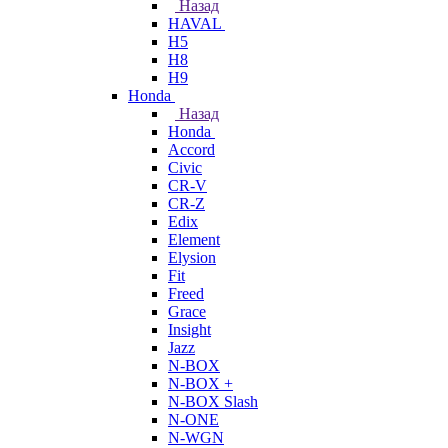
Назад
HAVAL
H5
H8
H9
Honda
Назад
Honda
Accord
Civic
CR-V
CR-Z
Edix
Element
Elysion
Fit
Freed
Grace
Insight
Jazz
N-BOX
N-BOX +
N-BOX Slash
N-ONE
N-WGN