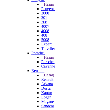
Назад
Peugeot
3008
301
308
4007
4008
408
5008
Expert
Traveller
Porsche
Назад
Porsche
Cayenne
Renault
Назад
Renault
Arkana
Duster
Kaptur
Logan
Megane
Sandero