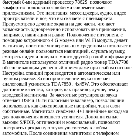
быстрый 8-ми ядерный процессор 7862S, позволяют
комфортно пользоваться любыми современными
приложениями. Это навигация, мессенджеры, аудио, видео
проигрыватели и все, что вы скачаете с плеймаркета.
Предусмотрено деление экрана на две части, что дает
возможность одновременно использовать два приложения,
например, навигация и радио. Подключение интернета, с
помощью встроенного 4 G модема или Wi-Fi модуля, делает
магнитолу поистине универсальным средством и позволяет в
режиме онлайн пользоваться навигацией, слушать музыку,
смотреть видео и получать много другой разной информации.
В магнитоле используется отличный радио тюнер TDA7708,
обеспечивающим уверенный прием даже при слабом сигнале.
Настройка станций производится в автоматическом или
ручном режиме. За воспроизведение звука отвечает
аналоговый усилитель TDA7850 , 4x45W. Это обеспечивает
достойное качество, которое, как правило, лучше, чем у
заводской магнитолы. За частотные регулировки звука
отвечает DSP и 16-ти полосный эквалайзер, позволяющий
использовать как фиксированные настройки, так и свои
собственные. Магнитола снабжена 4+1 линейные выходами
для подключения внешнего усилителя. Дополнитеьные
выходы S/PDIF, оптический и коаксиальный, позволяют
построить прекрасную звуковую систему в любом
автомобиле. После соединения магнитолы с телефоном