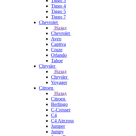
Tiggo 3
Tiggo 4
Tiggo 5
Tiggo 7
Chevrolet
Назад
Chevrolet
Aveo
Captiva
Cruze
Orlando
Tahoe
Chrysler
Назад
Chrysler
Voyager
Citroen
Назад
Citroen
Berlingo
C-Crosser
C4
C4 Aircross
Jumper
Jumpy