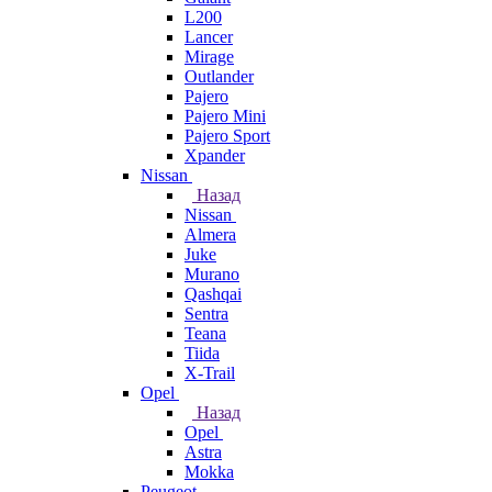
L200
Lancer
Mirage
Outlander
Pajero
Pajero Mini
Pajero Sport
Xpander
Nissan
Назад
Nissan
Almera
Juke
Murano
Qashqai
Sentra
Teana
Tiida
X-Trail
Opel
Назад
Opel
Astra
Mokka
Peugeot