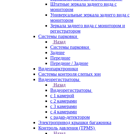
Штатные зеркала заднего вида с
монитором
Универсальные зеркала заднего вида с
монитором
Зеркала заднего вида с монитором и
регистратором
Системы парковки
Назад
Системы парковки
Задние
Передние
Передние / Задние
Видеопарктроники
Системы контроля слепых зон
Видеорегистраторы
Назад
Видеорегистраторы
с 1 камерой
с 2 камерами
с 3 камерами
с 4 камерами
с радар-детектором
Электропривод крышки багажника
Контроль давления (TPMS)
Назад