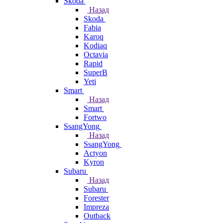
Skoda
Назад
Skoda
Fabia
Karoq
Kodiaq
Octavia
Rapid
SuperB
Yeti
Smart
Назад
Smart
Fortwo
SsangYong
Назад
SsangYong
Actyon
Kyron
Subaru
Назад
Subaru
Forester
Impreza
Outback