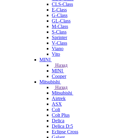
CLS-Class
E-Class
G-Class
GL-Class
M-Class
S-Class
Sprinter
V-Class
Viano
Vito
MINI
Назад
MINI
Cooper
Mitsubishi
Назад
Mitsubishi
Airtrek
ASX
Colt
Colt Plus
Delica
Delica D:5
Eclipse Cross
Galant