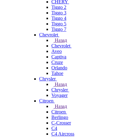
CHERY
Tiggo 2
Tiggo 3
Tiggo 4
Tiggo 5
Tiggo 7
Chevrolet
Назад
Chevrolet
Aveo
Captiva
Cruze
Orlando
Tahoe
Chrysler
Назад
Chrysler
Voyager
Citroen
Назад
Citroen
Berlingo
C-Crosser
C4
C4 Aircross