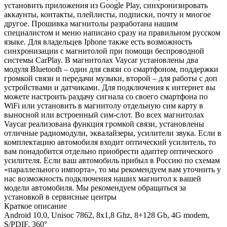
установить приложения из Google Play, синхронизировать
аккаунты, контакты, плейлисты, подписки, почту и многое
другое. Прошивка магнитолы разработана нашим
специалистом и меню написано сразу на правильном русском
языке. Для владельцев Iphone также есть возможность
синхронизации с магнитолой при помощи беспроводной
системы CarPlay. В магнитолах Vaycar установлены два
модуля Bluetooth – один для связи со смартфоном, поддержки
громкой связи и передачи музыки, второй – для работы с доп
устройствами и датчиками. Для подключения к интернет вы
можете настроить раздачу сигнала со своего смартфона по
WiFi или установить в магнитолу отдельную сим карту в
выносной или встроенный сим-слот. Во всех магнитолах
Vaycar реализована функция громкой связи, установлены
отличные радиомодули, эквалайзеры, усилители звука. Если в
комплектацию автомобиля входит оптический усилитель, то
вам понадобится отдельно приобрести адаптер оптического
усилителя. Если ваш автомобиль прибыл в Россию по схемам
«параллельного импорта», то мы рекомендуем вам уточнить у
нас возможность подключения наших магнитол к вашей
модели автомобиля. Мы рекомендуем обращаться за
установкой в сервисные центры
Краткое описание
Android 10.0, Unisoc 7862, 8х1,8 Ghz, 8+128 Gb, 4G modem,
S/PDIF, 360°