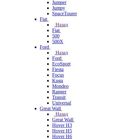
Jumper
Jumpy
SpaceTourer
Fiat
Назад
Fiat
500
500X
Ford
Назад
Ford
EcoSport
Fiesta
Focus
Kuga
Mondeo
Ranger
Transit
Universal
Great Wall
Назад
Great Wall
Hover H3
Hover H5
Hover H6