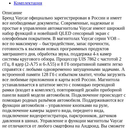
Комплектация
Описание
Бренд Vaycar официально зарегистрирован в России и имеет
все необходимые документы. Современные, надежные и
простые в управлении автомагнитолы Vaycar имеют широкий
набор функций и новейший QLED сенсорный экран с
олеофобным покрытием. В магнитолах Vaycar серии VО8 –
все по максимуму – быстродействие, запас прочности,
готовность к вызовам новых программных продуктов
завтрашнего дня, обработка звука, поддержка 4-х камер
системы кругового обзора. Процессор UIS 7862 с частотой 2
гГц, 8 ядер (2-А75 и 6-А55) и 8 Гб оперативной памяти легко
справятся с любыми одновременно запущенными задачами. А
встроенной памяти 128 Гб с избытком хватит, чтобы загрузить
все любимые приложения и карты всей России. Магнитола
устанавливается в штатное место с помощью переходной
рамки (входит в комплект), повторяющей дизайн приборной
панели вашей модели автомобиля. Подключение происходит с
помощью родных разъёмов автомобиля. Поддерживаются все
функции автомобиля – управление кнопками на руле,
подключение камеры заднего вида, переднего вида,
подключение видеорегистратора, парктроников, датчиков
давления в шинах. Управление и функции магнитолы Vaycar
не отличаются от любого смартфона на Андроид. Вы сможете