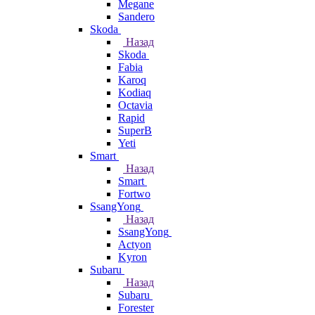
Megane
Sandero
Skoda
Назад
Skoda
Fabia
Karoq
Kodiaq
Octavia
Rapid
SuperB
Yeti
Smart
Назад
Smart
Fortwo
SsangYong
Назад
SsangYong
Actyon
Kyron
Subaru
Назад
Subaru
Forester