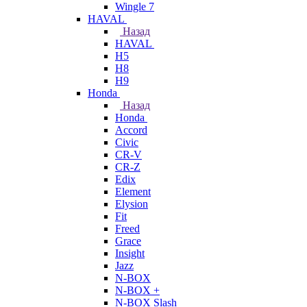
Wingle 7
HAVAL
Назад
HAVAL
H5
H8
H9
Honda
Назад
Honda
Accord
Civic
CR-V
CR-Z
Edix
Element
Elysion
Fit
Freed
Grace
Insight
Jazz
N-BOX
N-BOX +
N-BOX Slash