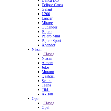
Delica D:5
Eclipse Cross
Galant
L200
Lancer
Mirage
Outlander
Pajero
Pajero Mini
Pajero Sport
Xpander
Nissan
Назад
Nissan
Almera
Juke
Murano
Qashqai
Sentra
Teana
Tiida
X-Trail
Opel
Назад
Opel