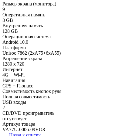
Размер экрана (монитора)
9
Оперативная память
8 GB
Внутренняя память
128 GB
Операционная система
Android 10.0
Платформа
Unisoc 7862 (2xA75+6xA55)
Разрешение экрана
1280 x 720
Интернет
4G + Wi-Fi
Навигация
GPS + Глонасс
Совместимость кнопок руля
Полная совместимость
USB входы
2
CD/DVD проигрыватель
отсутствует
Артикул товара
VA77U-0006-09VO8
Назад к списку