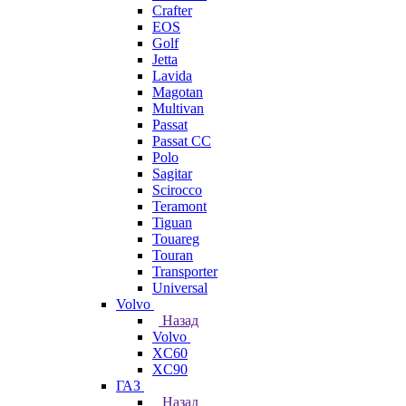
Crafter
EOS
Golf
Jetta
Lavida
Magotan
Multivan
Passat
Passat CC
Polo
Sagitar
Scirocco
Teramont
Tiguan
Touareg
Touran
Transporter
Universal
Volvo
Назад
Volvo
XC60
XC90
ГАЗ
Назад