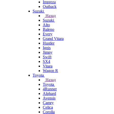
Impreza
Outback
Suzuki
Назад
Suzuki
Alto
Baleno
Every
Grand Vitara
Hustler
Ignis
Jimny
Swift
SX4
Vitara
Wagon R
Toyota
Назад
Toyota
4Runner
Alphard
Avensis
Camry
Celica
Corolla