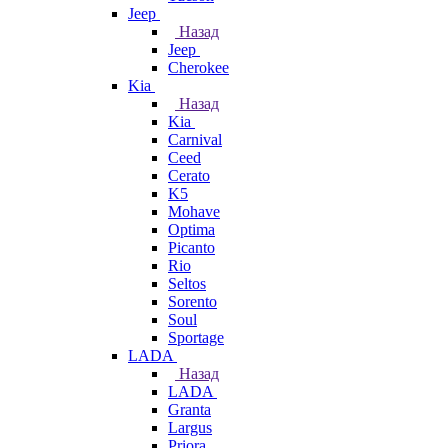
Jeep
Назад
Jeep
Cherokee
Kia
Назад
Kia
Carnival
Ceed
Cerato
K5
Mohave
Optima
Picanto
Rio
Seltos
Sorento
Soul
Sportage
LADA
Назад
LADA
Granta
Largus
Priora