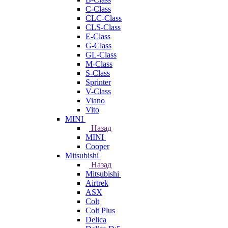
C-Class
CLC-Class
CLS-Class
E-Class
G-Class
GL-Class
M-Class
S-Class
Sprinter
V-Class
Viano
Vito
MINI
Назад
MINI
Cooper
Mitsubishi
Назад
Mitsubishi
Airtrek
ASX
Colt
Colt Plus
Delica