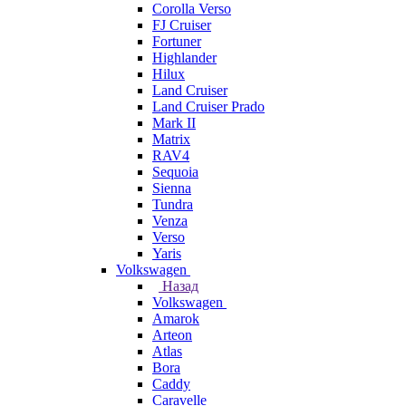
Corolla Verso
FJ Cruiser
Fortuner
Highlander
Hilux
Land Cruiser
Land Cruiser Prado
Mark II
Matrix
RAV4
Sequoia
Sienna
Tundra
Venza
Verso
Yaris
Volkswagen
Назад
Volkswagen
Amarok
Arteon
Atlas
Bora
Caddy
Caravelle