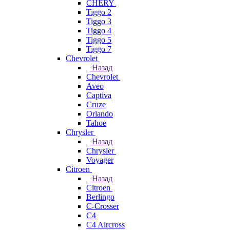
CHERY
Tiggo 2
Tiggo 3
Tiggo 4
Tiggo 5
Tiggo 7
Chevrolet
Назад
Chevrolet
Aveo
Captiva
Cruze
Orlando
Tahoe
Chrysler
Назад
Chrysler
Voyager
Citroen
Назад
Citroen
Berlingo
C-Crosser
C4
C4 Aircross