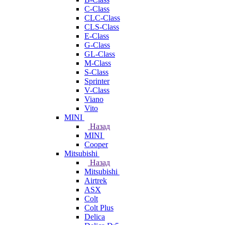
C-Class
CLC-Class
CLS-Class
E-Class
G-Class
GL-Class
M-Class
S-Class
Sprinter
V-Class
Viano
Vito
MINI
Назад
MINI
Cooper
Mitsubishi
Назад
Mitsubishi
Airtrek
ASX
Colt
Colt Plus
Delica