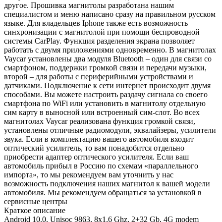
другое. Прошивка магнитолы разработана нашим
специалистом и меню написано сразу на правильном русском
языке. Для владельцев Iphone также есть возможность
синхронизации с магнитолой при помощи беспроводной
системы CarPlay. Функция разделения экрана позволяет
работать с двумя приложениями одновременно. В магнитолах
Vaycar установлены два модуля Bluetooth – один для связи со
смартфоном, поддержки громкой связи и передачи музыки,
второй – для работы с периферийными устройствами и
датчиками. Подключение к сети интернет происходит двумя
способами. Вы можете настроить раздачу сигнала со своего
смартфона по WiFi или установить в магнитолу отдельную
сим карту в выносной или встроенный сим-слот. Во всех
магнитолах Vaycar реализована функция громкой связи,
установлены отличные радиомодули, эквалайзеры, усилители
звука. Если в комплектацию вашего автомобиля входит
оптический усилитель, то вам понадобится отдельно
приобрести адаптер оптического усилителя. Если ваш
автомобиль прибыл в Россию по схемам «параллельного
импорта», то мы рекомендуем вам уточнить у нас
возможность подключения наших магнитол к вашей модели
автомобиля. Мы рекомендуем обращаться за установкой в
сервисные центры
Краткое описание
Android 10.0, Unisoc 9863, 8х1,6 Ghz, 2+32 Gb, 4G modem