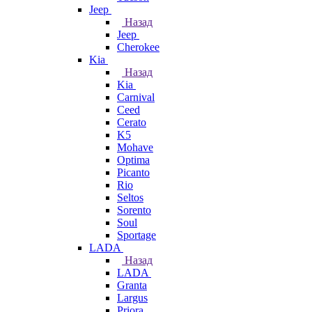
Jeep
Назад
Jeep
Cherokee
Kia
Назад
Kia
Carnival
Ceed
Cerato
K5
Mohave
Optima
Picanto
Rio
Seltos
Sorento
Soul
Sportage
LADA
Назад
LADA
Granta
Largus
Priora