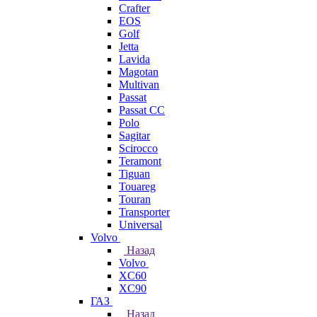
Crafter
EOS
Golf
Jetta
Lavida
Magotan
Multivan
Passat
Passat CC
Polo
Sagitar
Scirocco
Teramont
Tiguan
Touareg
Touran
Transporter
Universal
Volvo
Назад
Volvo
XC60
XC90
ГАЗ
Назад