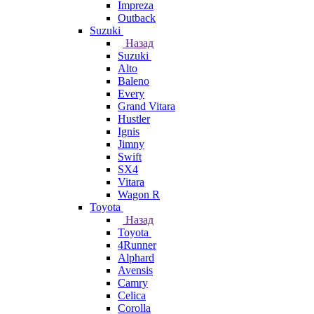
Impreza
Outback
Suzuki
Назад
Suzuki
Alto
Baleno
Every
Grand Vitara
Hustler
Ignis
Jimny
Swift
SX4
Vitara
Wagon R
Toyota
Назад
Toyota
4Runner
Alphard
Avensis
Camry
Celica
Corolla