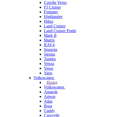
Corolla Verso
FJ Cruiser
Fortuner
Highlander
Hilux
Land Cruiser
Land Cruiser Prado
Mark II
Matrix
RAV4
Sequoia
Sienna
Tundra
Venza
Verso
Yaris
Volkswagen
Назад
Volkswagen
Amarok
Arteon
Atlas
Bora
Caddy
Caravelle