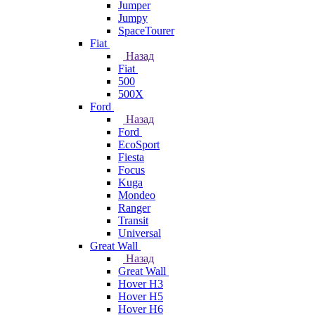
Jumper
Jumpy
SpaceTourer
Fiat
Назад
Fiat
500
500X
Ford
Назад
Ford
EcoSport
Fiesta
Focus
Kuga
Mondeo
Ranger
Transit
Universal
Great Wall
Назад
Great Wall
Hover H3
Hover H5
Hover H6