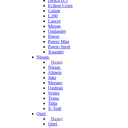
Delica D:5
Eclipse Cross
Galant
L200
Lancer
Mirage
Outlander
Pajero
Pajero Mini
Pajero Sport
Xpander
Nissan
Назад
Nissan
Almera
Juke
Murano
Qashqai
Sentra
Teana
Tiida
X-Trail
Opel
Назад
Opel