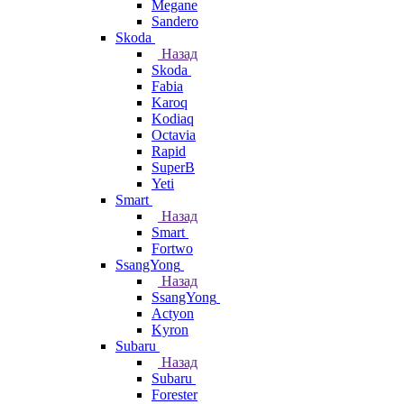
Megane
Sandero
Skoda
Назад
Skoda
Fabia
Karoq
Kodiaq
Octavia
Rapid
SuperB
Yeti
Smart
Назад
Smart
Fortwo
SsangYong
Назад
SsangYong
Actyon
Kyron
Subaru
Назад
Subaru
Forester