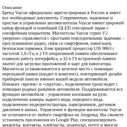
Описание
Бренд Vaycar официально зарегистрирован в России и имеет
все необходимые документы. Современные, надежные и
простые в управлении автомагнитолы Vaycar имеют широкий
набор функций и новейший QLED сенсорный экран с
олеофобным покрытием. Магнитолы Vaycar серии V2
уверенно справляются с простыми повседневными задачами –
прослушивание радио, связь со смартфоном, навигация,
безопасная парковка. 8-ми ядерный процессор UIS 9863 с
частотой 1,6 гГц и 2 Гб оперативной памяти обеспечивают
плавную работу интерфейса, а 32-х Гб встроенной памяти
хватит для загрузки приложений и карт для навигатора.
Магнитола устанавливается в штатное место с помощью
переходной рамки (входит в комплект), повторяющей дизайн
приборной панели именно вашей модели автомобиля.
Никаких «врезок» и «скруток», подключение происходит с
помощью родных разъёмов автомобиля. Поддерживаются все
функции автомобиля – управление кнопками на руле,
подключение камеры заднего вида, переднего вида,
подключение видеорегистратора, парктроников, датчиков
давления в шинах. Управление и функции магнитолы Vaycar
не отличаются от любого смартфона на Андроид. Вы сможете
установить приложения из Google Play, синхронизировать
аккаунты, контакты, плейлисты, подписки, почту и многое