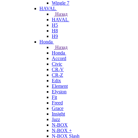
Wingle 7
HAVAL
Назад
HAVAL
H5
H8
H9
Honda
Назад
Honda
Accord
Civic
CR-V
CR-Z
Edix
Element
Elysion
Fit
Freed
Grace
Insight
Jazz
N-BOX
N-BOX +
N-BOX Slash