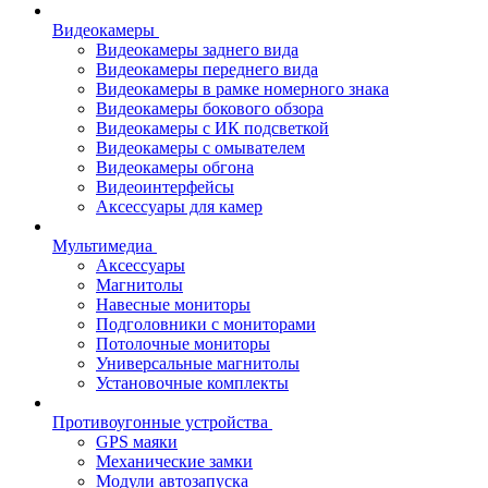
Видеокамеры
Видеокамеры заднего вида
Видеокамеры переднего вида
Видеокамеры в рамке номерного знака
Видеокамеры бокового обзора
Видеокамеры с ИК подсветкой
Видеокамеры с омывателем
Видеокамеры обгона
Видеоинтерфейсы
Аксессуары для камер
Мультимедиа
Аксессуары
Магнитолы
Навесные мониторы
Подголовники с мониторами
Потолочные мониторы
Универсальные магнитолы
Установочные комплекты
Противоугонные устройства
GPS маяки
Механические замки
Модули автозапуска