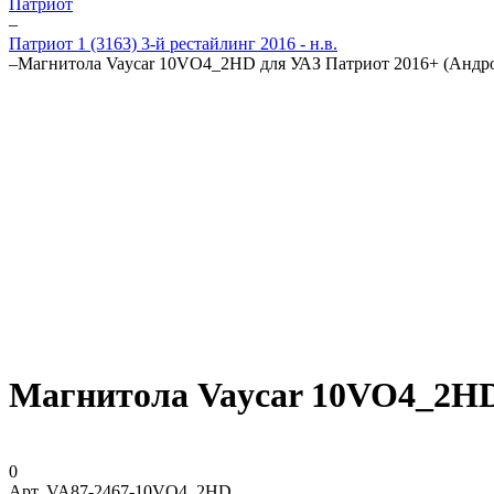
Патриот
–
Патриот 1 (3163) 3-й рестайлинг 2016 - н.в.
–
Магнитола Vaycar 10VO4_2HD для УАЗ Патриот 2016+ (Андро
Магнитола Vaycar 10VO4_2HD 
0
Арт.
VA87-2467-10VO4_2HD