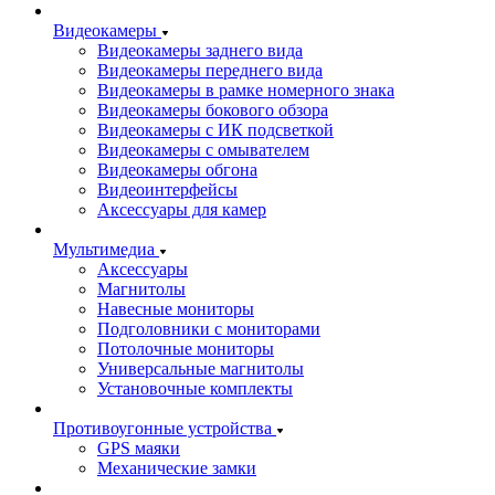
Видеокамеры
Видеокамеры заднего вида
Видеокамеры переднего вида
Видеокамеры в рамке номерного знака
Видеокамеры бокового обзора
Видеокамеры с ИК подсветкой
Видеокамеры с омывателем
Видеокамеры обгона
Видеоинтерфейсы
Аксессуары для камер
Мультимедиа
Аксессуары
Магнитолы
Навесные мониторы
Подголовники с мониторами
Потолочные мониторы
Универсальные магнитолы
Установочные комплекты
Противоугонные устройства
GPS маяки
Механические замки