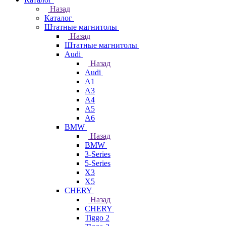
Назад
Каталог
Штатные магнитолы
Назад
Штатные магнитолы
Audi
Назад
Audi
A1
A3
A4
A5
A6
BMW
Назад
BMW
3-Series
5-Series
X3
X5
CHERY
Назад
CHERY
Tiggo 2