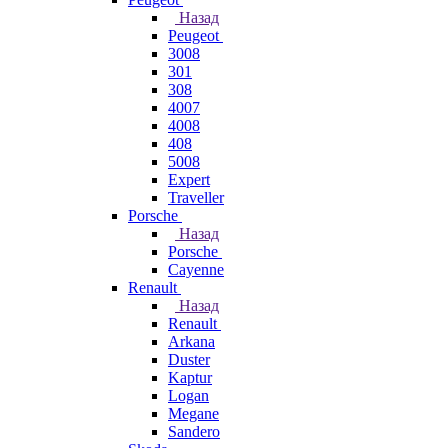
Назад
Peugeot
3008
301
308
4007
4008
408
5008
Expert
Traveller
Porsche
Назад
Porsche
Cayenne
Renault
Назад
Renault
Arkana
Duster
Kaptur
Logan
Megane
Sandero