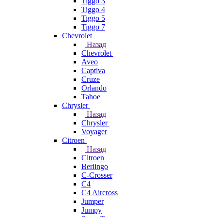
Tiggo 3
Tiggo 4
Tiggo 5
Tiggo 7
Chevrolet
Назад
Chevrolet
Aveo
Captiva
Cruze
Orlando
Tahoe
Chrysler
Назад
Chrysler
Voyager
Citroen
Назад
Citroen
Berlingo
C-Crosser
C4
C4 Aircross
Jumper
Jumpy