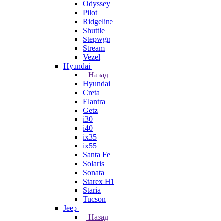
Odyssey
Pilot
Ridgeline
Shuttle
Stepwgn
Stream
Vezel
Hyundai
Назад
Hyundai
Creta
Elantra
Getz
i30
i40
ix35
ix55
Santa Fe
Solaris
Sonata
Starex H1
Staria
Tucson
Jeep
Назад