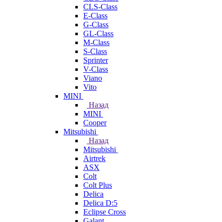
CLS-Class
E-Class
G-Class
GL-Class
M-Class
S-Class
Sprinter
V-Class
Viano
Vito
MINI
Назад
MINI
Cooper
Mitsubishi
Назад
Mitsubishi
Airtrek
ASX
Colt
Colt Plus
Delica
Delica D:5
Eclipse Cross
Galant