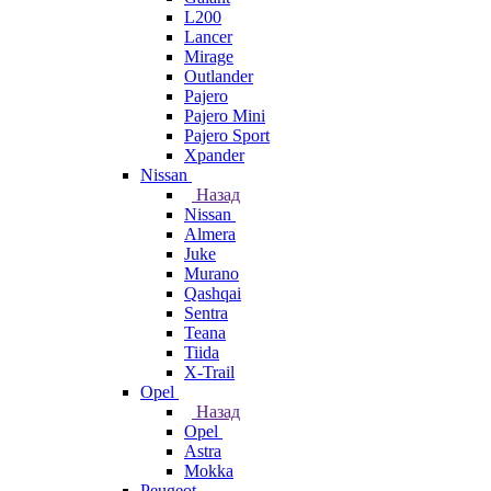
L200
Lancer
Mirage
Outlander
Pajero
Pajero Mini
Pajero Sport
Xpander
Nissan
Назад
Nissan
Almera
Juke
Murano
Qashqai
Sentra
Teana
Tiida
X-Trail
Opel
Назад
Opel
Astra
Mokka
Peugeot