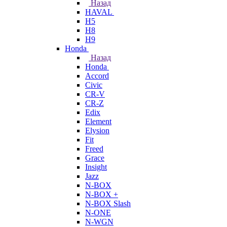
Назад
HAVAL
H5
H8
H9
Honda
Назад
Honda
Accord
Civic
CR-V
CR-Z
Edix
Element
Elysion
Fit
Freed
Grace
Insight
Jazz
N-BOX
N-BOX +
N-BOX Slash
N-ONE
N-WGN