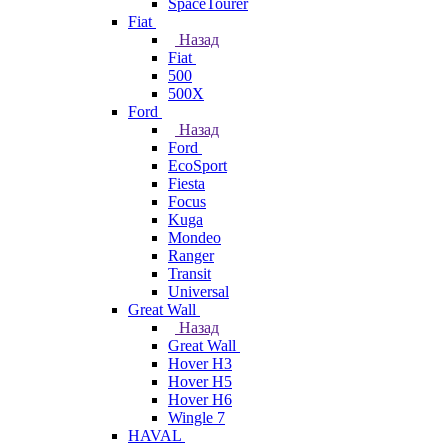
SpaceTourer
Fiat
Назад
Fiat
500
500X
Ford
Назад
Ford
EcoSport
Fiesta
Focus
Kuga
Mondeo
Ranger
Transit
Universal
Great Wall
Назад
Great Wall
Hover H3
Hover H5
Hover H6
Wingle 7
HAVAL