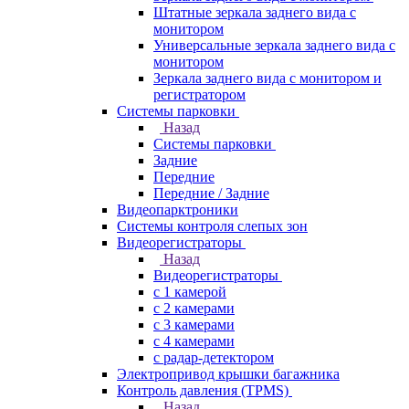
Штатные зеркала заднего вида с
монитором
Универсальные зеркала заднего вида с
монитором
Зеркала заднего вида с монитором и
регистратором
Системы парковки
Назад
Системы парковки
Задние
Передние
Передние / Задние
Видеопарктроники
Системы контроля слепых зон
Видеорегистраторы
Назад
Видеорегистраторы
с 1 камерой
с 2 камерами
с 3 камерами
с 4 камерами
с радар-детектором
Электропривод крышки багажника
Контроль давления (TPMS)
Назад