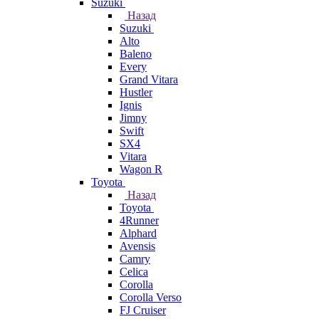
Suzuki
Назад
Suzuki
Alto
Baleno
Every
Grand Vitara
Hustler
Ignis
Jimny
Swift
SX4
Vitara
Wagon R
Toyota
Назад
Toyota
4Runner
Alphard
Avensis
Camry
Celica
Corolla
Corolla Verso
FJ Cruiser