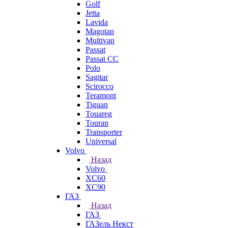
Golf
Jetta
Lavida
Magotan
Multivan
Passat
Passat CC
Polo
Sagitar
Scirocco
Teramont
Tiguan
Touareg
Touran
Transporter
Universal
Volvo
Назад
Volvo
XC60
XC90
ГАЗ
Назад
ГАЗ
ГАЗель Некст