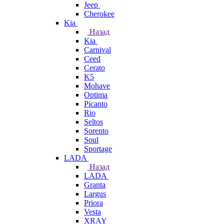
Jeep
Cherokee
Kia
Назад
Kia
Carnival
Ceed
Cerato
K5
Mohave
Optima
Picanto
Rio
Seltos
Sorento
Soul
Sportage
LADA
Назад
LADA
Granta
Largus
Priora
Vesta
XRAY