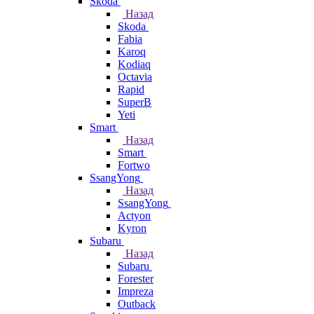
Skoda
Назад
Skoda
Fabia
Karoq
Kodiaq
Octavia
Rapid
SuperB
Yeti
Smart
Назад
Smart
Fortwo
SsangYong
Назад
SsangYong
Actyon
Kyron
Subaru
Назад
Subaru
Forester
Impreza
Outback