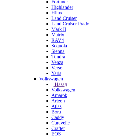
Fortuner
Highlander
Hilux
Land Cruiser
Land Cruiser Prado
Mark II
Matrix
RAV4
Sequoia
Sienna
Tundra
Venza
Verso
Yaris
Volkswagen
Назад
Volkswagen
Amarok
Arteon
Atlas
Bora
Caddy
Caravelle
Crafter
EOS