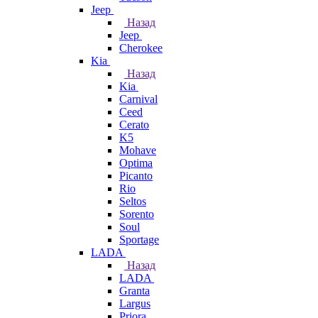
Jeep
Назад
Jeep
Cherokee
Kia
Назад
Kia
Carnival
Ceed
Cerato
K5
Mohave
Optima
Picanto
Rio
Seltos
Sorento
Soul
Sportage
LADA
Назад
LADA
Granta
Largus
Priora