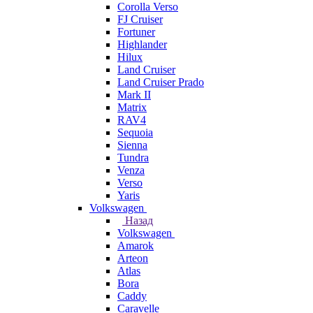
Corolla Verso
FJ Cruiser
Fortuner
Highlander
Hilux
Land Cruiser
Land Cruiser Prado
Mark II
Matrix
RAV4
Sequoia
Sienna
Tundra
Venza
Verso
Yaris
Volkswagen
Назад
Volkswagen
Amarok
Arteon
Atlas
Bora
Caddy
Caravelle