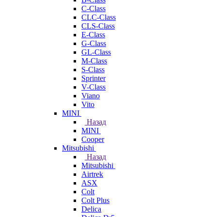
C-Class
CLC-Class
CLS-Class
E-Class
G-Class
GL-Class
M-Class
S-Class
Sprinter
V-Class
Viano
Vito
MINI
Назад
MINI
Cooper
Mitsubishi
Назад
Mitsubishi
Airtrek
ASX
Colt
Colt Plus
Delica