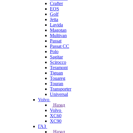
Crafter
EOS
Golf
Jetta
Lavida
Magotan
Multivan
Passat
Passat CC
Polo
Sagitar
Scirocco
Teramont
Tiguan
Touareg
Touran
Transporter
Universal
Volvo
Назад
Volvo
XC60
XC90
ГАЗ
Назад