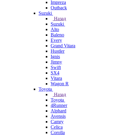
Impreza
Outback
Suzuki
Назад
Suzuki
Alto
Baleno
Every
Grand Vitara
Hustler
Ignis
Jimny
Swift
SX4
Vitara
Wagon R
Toyota
Назад
Toyota
4Runner
Alphard
Avensis
Camry
Celica
Corolla