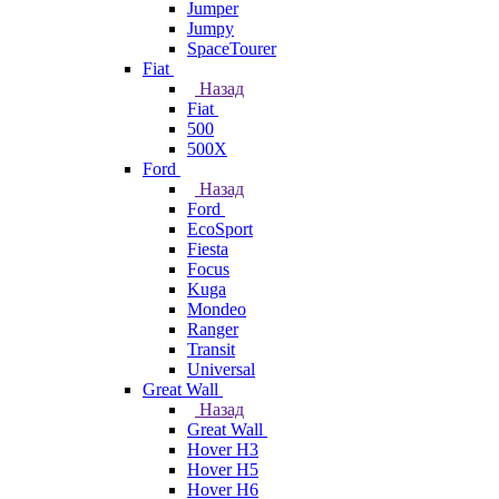
Jumper
Jumpy
SpaceTourer
Fiat
Назад
Fiat
500
500X
Ford
Назад
Ford
EcoSport
Fiesta
Focus
Kuga
Mondeo
Ranger
Transit
Universal
Great Wall
Назад
Great Wall
Hover H3
Hover H5
Hover H6