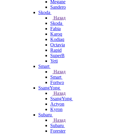
Megane
Sandero
Skoda
Назад
Skoda
Fabia
Karoq
Kodiaq
Octavia
Rapid
SuperB
Yeti
Smart
Назад
Smart
Fortwo
SsangYong
Назад
SsangYong
Actyon
Kyron
Subaru
Назад
Subaru
Forester