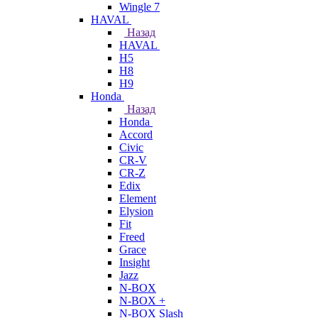
Wingle 7
HAVAL
Назад
HAVAL
H5
H8
H9
Honda
Назад
Honda
Accord
Civic
CR-V
CR-Z
Edix
Element
Elysion
Fit
Freed
Grace
Insight
Jazz
N-BOX
N-BOX +
N-BOX Slash