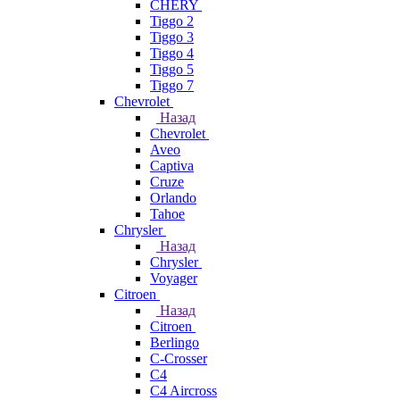
CHERY
Tiggo 2
Tiggo 3
Tiggo 4
Tiggo 5
Tiggo 7
Chevrolet
Назад
Chevrolet
Aveo
Captiva
Cruze
Orlando
Tahoe
Chrysler
Назад
Chrysler
Voyager
Citroen
Назад
Citroen
Berlingo
C-Crosser
C4
C4 Aircross