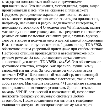
комфортно пользоваться любыми современными
приложениями. Это навигация, мессенджеры, аудио, видео
проигрыватели и все, что вы скачаете с плеймаркета.
Предусмотрено деление экрана на две части, что дает
возможность одновременно использовать два приложения,
например, навигация и радио. Подключение интернета, с
помощью встроенного 4 G модема или Wi-Fi модуля, делает
магнитолу поистине универсальным средством и позволяет в
режиме онлайн пользоваться навигацией, слушать музыку,
смотреть видео и получать много другой разной информации.
В магнитоле используется отличный радио тюнер TDA7708,
обеспечивающим уверенный прием даже при слабом сигнале.
Настройка станций производится в автоматическом или
ручном режиме. За воспроизведение звука отвечает
аналоговый усилитель TDA7850 , 4x45W. Это обеспечивает
достойное качество, которое, как правило, лучше, чем у
заводской магнитолы. За частотные регулировки звука
отвечает DSP и 16-ти полосный эквалайзер, позволяющий
использовать как фиксированные настройки, так и свои
собственные. Магнитола снабжена 4+1 линейные выходами
для подключения внешнего усилителя. Дополнитеьные
выходы S/PDIF, оптический и коаксиальный, позволяют
построить прекрасную звуковую систему в любом
автомобиле. После соединения магнитолы с телефоном
становится доступным воспроизведение музыки через