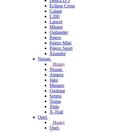
Delica D:5
Eclipse Cross
Galant
L200
Lancer
Mirage
Outlander
Pajero
Pajero Mini
Pajero Sport
Xpander
Nissan
Назад
Nissan
Almera
Juke
Murano
Qashqai
Sentra
Teana
Tiida
X-Trail
Opel
Назад
Opel