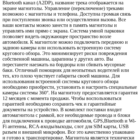
Bluetooth канал (A2DP), название трека отображается на
экране магнитолы. Управление (переключение) треками
возможно с магнитолы и телефона. Доступна громкая связь
при поступлении звонка или осуществлении вызова. Все
ваши контакты можно занести в память магнитолы и
управлять ими прямо с экрана. Система умной парковки
позволяет видеть окружающее пространство возле
автомобиля. К магнитоле можно подключить переднюю и
заднюю камеры или использовать встроенную систему
кругового обзора. Это минимизирует риски повреждения
собственной машины, царапины у других авто. Вы
перестанете наезжать на бордюры или сбивать мусорные
баки. Отличный помощник для неопытных водителей или
тех, кто плохо чувствует габариты своей машины. Для
использования встроенной системы кругового обзора
необходимо приобрести, установить и настроить специальные
камеры системы 360°. На магнитолу предоставляется гарантия
12 месяцев с момента продажи. Чтобы воспользоваться
гарантией необходимо сохранить чек и гарантийные
документы на устройство. В комплект поставки входит
автомагнитола с рамкой, все необходимые провода и блоки
для подключения к проводке автомобиля, GPS,Bluetooth и Wi-
Fi антенны, RCA-входы/выходы, слот для SIM карты, USB
разъем и внешний микрофон. Все это качественно упаковано
и готово к транспортировке. Магнитола является технически