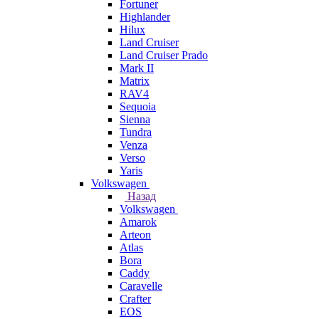
Fortuner
Highlander
Hilux
Land Cruiser
Land Cruiser Prado
Mark II
Matrix
RAV4
Sequoia
Sienna
Tundra
Venza
Verso
Yaris
Volkswagen
Назад
Volkswagen
Amarok
Arteon
Atlas
Bora
Caddy
Caravelle
Crafter
EOS