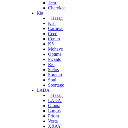
Jeep
Cherokee
Kia
Назад
Kia
Carnival
Ceed
Cerato
K5
Mohave
Optima
Picanto
Rio
Seltos
Sorento
Soul
Sportage
LADA
Назад
LADA
Granta
Largus
Priora
Vesta
XRAY