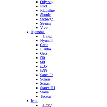
Odyssey
Pilot
Ridgeline
Shuttle
Stepwgn
Stream
Vezel
Hyundai
Назад
Hyundai
Creta
Elantra
Getz
i30
i40
ix35
ix55
Santa Fe
Solaris
Sonata
Starex H1
Staria
Tucson
Jeep
Назад