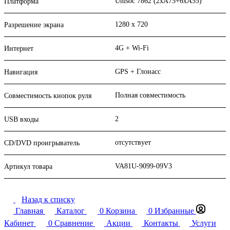
Unisoc 7862 (2xA75+6xA55)
Платформа
1280 x 720
Разрешение экрана
4G + Wi-Fi
Интернет
GPS + Глонасс
Навигация
Полная совместимость
Совместимость кнопок руля
2
USB входы
отсутствует
CD/DVD проигрыватель
VA81U-9099-09V3
Артикул товара
Назад к списку
Главная
Каталог
0
Корзина
0
Избранные
Кабинет
0
Сравнение
Акции
Контакты
Услуги