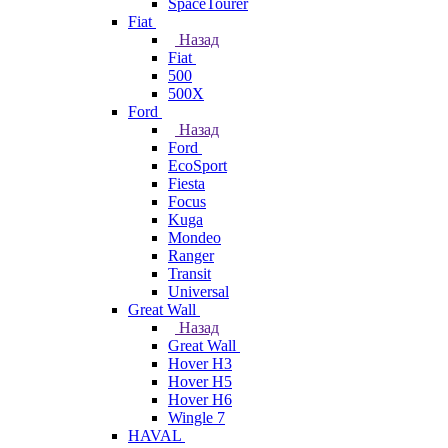
SpaceTourer
Fiat
Назад
Fiat
500
500X
Ford
Назад
Ford
EcoSport
Fiesta
Focus
Kuga
Mondeo
Ranger
Transit
Universal
Great Wall
Назад
Great Wall
Hover H3
Hover H5
Hover H6
Wingle 7
HAVAL