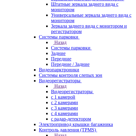
Штатные зеркала заднего вида с
монитором
Универсальные зеркала заднего вида с
монитором
Зеркала заднего вида с монитором и
регистратором
Системы парковки
Назад
Системы парковки
Задние
Передние
Передние / Задние
Видеопарктроники
Системы контроля слепых зон
Видеорегистраторы
Назад
Видеорегистраторы
с 1 камерой
с 2 камерами
с 3 камерами
с 4 камерами
с радар-детектором
Электропривод крышки багажника
Контроль давления (TPMS)
Назад