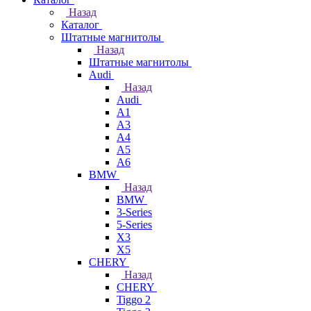
Назад
Каталог
Штатные магнитолы
Назад
Штатные магнитолы
Audi
Назад
Audi
A1
A3
A4
A5
A6
BMW
Назад
BMW
3-Series
5-Series
X3
X5
CHERY
Назад
CHERY
Tiggo 2