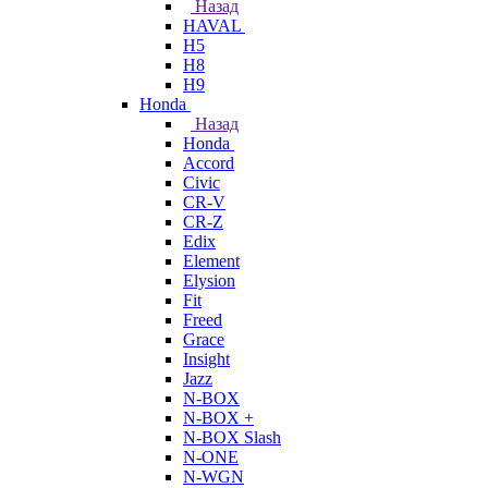
Назад
HAVAL
H5
H8
H9
Honda
Назад
Honda
Accord
Civic
CR-V
CR-Z
Edix
Element
Elysion
Fit
Freed
Grace
Insight
Jazz
N-BOX
N-BOX +
N-BOX Slash
N-ONE
N-WGN