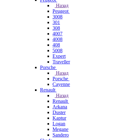
Назад
Peugeot
3008
301
308
4007
4008
408
5008
Expert
Traveller
Porsche
Назад
Porsche
Cayenne
Renault
Назад
Renault
Arkana
Duster
Kaptur
Logan
Megane
Sandero