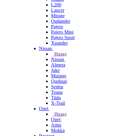
L200
Lancer
Mirage
Outlander
Pajero
Pajero Mini
Pajero Sport
Xpander
Nissan
Назад
Nissan
Almera
Juke
Murano
Qashqai
Sentra
Teana
Tiida
X-Trail
Opel
Назад
Opel
Astra
Mokka
Peugeot