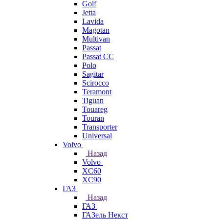
Golf
Jetta
Lavida
Magotan
Multivan
Passat
Passat CC
Polo
Sagitar
Scirocco
Teramont
Tiguan
Touareg
Touran
Transporter
Universal
Volvo
Назад
Volvo
XC60
XC90
ГАЗ
Назад
ГАЗ
ГАЗель Некст