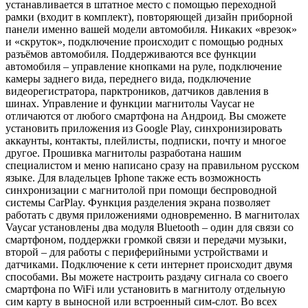
устанавливается в штатное место с помощью переходной
рамки (входит в комплект), повторяющей дизайн приборной
панели именно вашей модели автомобиля. Никаких «врезок»
и «скруток», подключение происходит с помощью родных
разъёмов автомобиля. Поддерживаются все функции
автомобиля – управление кнопками на руле, подключение
камеры заднего вида, переднего вида, подключение
видеорегистратора, парктроников, датчиков давления в
шинах. Управление и функции магнитолы Vaycar не
отличаются от любого смартфона на Андроид. Вы сможете
установить приложения из Google Play, синхронизировать
аккаунты, контакты, плейлисты, подписки, почту и многое
другое. Прошивка магнитолы разработана нашим
специалистом и меню написано сразу на правильном русском
языке. Для владельцев Iphone также есть возможность
синхронизации с магнитолой при помощи беспроводной
системы CarPlay. Функция разделения экрана позволяет
работать с двумя приложениями одновременно. В магнитолах
Vaycar установлены два модуля Bluetooth – один для связи со
смартфоном, поддержки громкой связи и передачи музыки,
второй – для работы с периферийными устройствами и
датчиками. Подключение к сети интернет происходит двумя
способами. Вы можете настроить раздачу сигнала со своего
смартфона по WiFi или установить в магнитолу отдельную
сим карту в выносной или встроенный сим-слот. Во всех