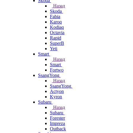
Skoda
Назад
Skoda
Fabia
Karoq
Kodiaq
Octavia
Rapid
SuperB
Yeti
Smart
Назад
Smart
Fortwo
SsangYong
Назад
SsangYong
Actyon
Kyron
Subaru
Назад
Subaru
Forester
Impreza
Outback