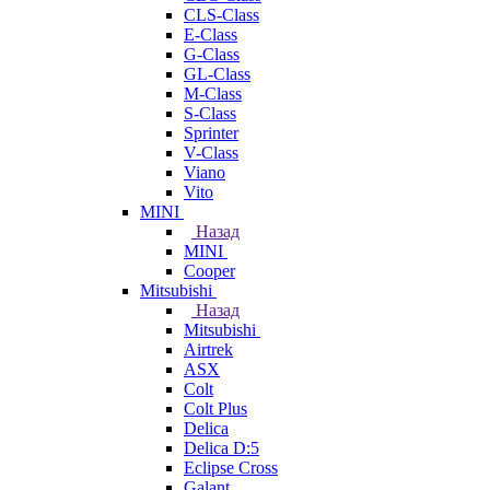
CLS-Class
E-Class
G-Class
GL-Class
M-Class
S-Class
Sprinter
V-Class
Viano
Vito
MINI
Назад
MINI
Cooper
Mitsubishi
Назад
Mitsubishi
Airtrek
ASX
Colt
Colt Plus
Delica
Delica D:5
Eclipse Cross
Galant