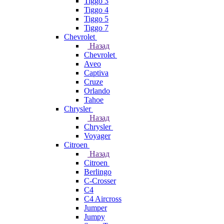
Tiggo 3
Tiggo 4
Tiggo 5
Tiggo 7
Chevrolet
Назад
Chevrolet
Aveo
Captiva
Cruze
Orlando
Tahoe
Chrysler
Назад
Chrysler
Voyager
Citroen
Назад
Citroen
Berlingo
C-Crosser
C4
C4 Aircross
Jumper
Jumpy