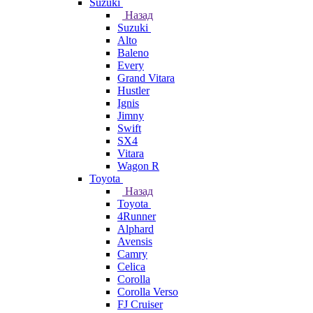
Suzuki
Назад
Suzuki
Alto
Baleno
Every
Grand Vitara
Hustler
Ignis
Jimny
Swift
SX4
Vitara
Wagon R
Toyota
Назад
Toyota
4Runner
Alphard
Avensis
Camry
Celica
Corolla
Corolla Verso
FJ Cruiser