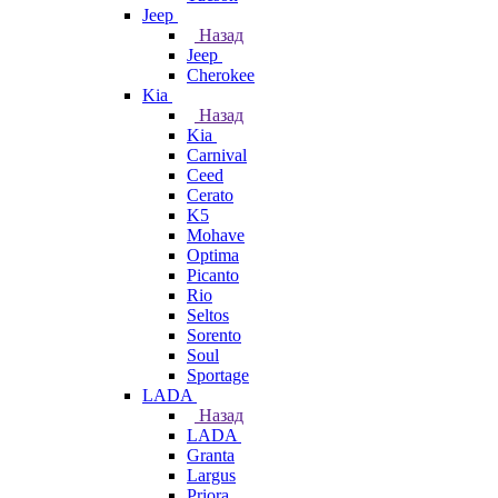
Jeep
Назад
Jeep
Cherokee
Kia
Назад
Kia
Carnival
Ceed
Cerato
K5
Mohave
Optima
Picanto
Rio
Seltos
Sorento
Soul
Sportage
LADA
Назад
LADA
Granta
Largus
Priora