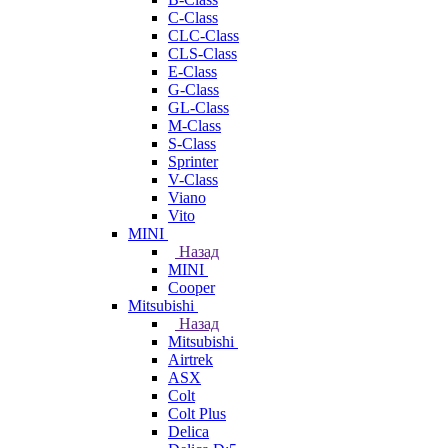
C-Class
CLC-Class
CLS-Class
E-Class
G-Class
GL-Class
M-Class
S-Class
Sprinter
V-Class
Viano
Vito
MINI
Назад
MINI
Cooper
Mitsubishi
Назад
Mitsubishi
Airtrek
ASX
Colt
Colt Plus
Delica