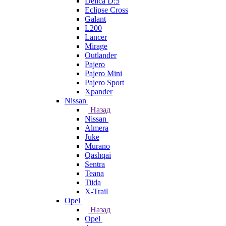
Delica D:5
Eclipse Cross
Galant
L200
Lancer
Mirage
Outlander
Pajero
Pajero Mini
Pajero Sport
Xpander
Nissan
Назад
Nissan
Almera
Juke
Murano
Qashqai
Sentra
Teana
Tiida
X-Trail
Opel
Назад
Opel