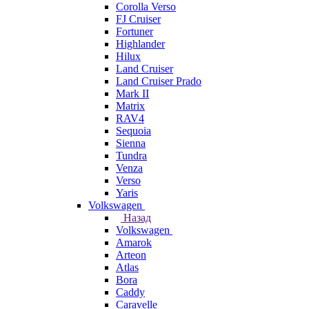
Corolla Verso
FJ Cruiser
Fortuner
Highlander
Hilux
Land Cruiser
Land Cruiser Prado
Mark II
Matrix
RAV4
Sequoia
Sienna
Tundra
Venza
Verso
Yaris
Volkswagen
Назад
Volkswagen
Amarok
Arteon
Atlas
Bora
Caddy
Caravelle