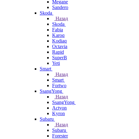
Megane
Sandero
Skoda
Назад
Skoda
Fabia
Karoq
Kodiaq
Octavia
Rapid
SuperB
Yeti
Smart
Назад
Smart
Fortwo
SsangYong
Назад
SsangYong
Actyon
Kyron
Subaru
Назад
Subaru
Forester