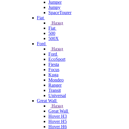
Jumper
Jumpy
SpaceTourer
Fiat
Назад
Fiat
500
500X
Ford
Назад
Ford
EcoSport
Fiesta
Focus
Kuga
Mondeo
Ranger
Transit
Universal
Great Wall
Назад
Great Wall
Hover H3
Hover H5
Hover H6