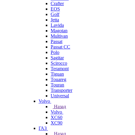
Crafter
EOS
Golf
Jetta
Lavida
Magotan
Multivan
Passat
Passat CC
Polo
Sagitar
Scirocco
Teramont
Tiguan
Touareg
Touran
Transporter
Universal
Volvo
Назад
Volvo
XC60
XC90
ГАЗ
Назад