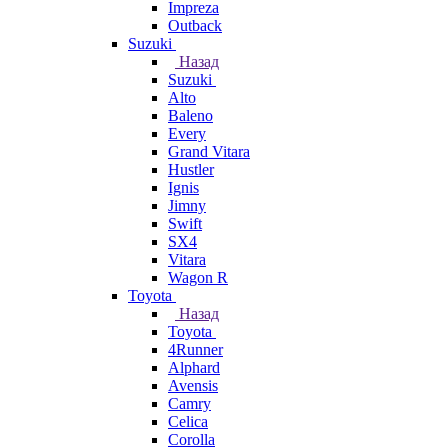
Impreza
Outback
Suzuki
Назад
Suzuki
Alto
Baleno
Every
Grand Vitara
Hustler
Ignis
Jimny
Swift
SX4
Vitara
Wagon R
Toyota
Назад
Toyota
4Runner
Alphard
Avensis
Camry
Celica
Corolla