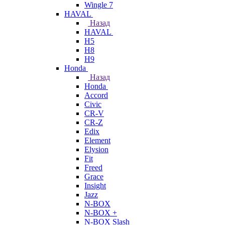
Wingle 7
HAVAL
Назад
HAVAL
H5
H8
H9
Honda
Назад
Honda
Accord
Civic
CR-V
CR-Z
Edix
Element
Elysion
Fit
Freed
Grace
Insight
Jazz
N-BOX
N-BOX +
N-BOX Slash