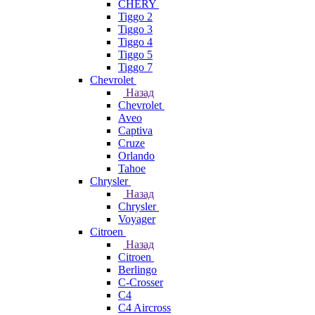
CHERY
Tiggo 2
Tiggo 3
Tiggo 4
Tiggo 5
Tiggo 7
Chevrolet
Назад
Chevrolet
Aveo
Captiva
Cruze
Orlando
Tahoe
Chrysler
Назад
Chrysler
Voyager
Citroen
Назад
Citroen
Berlingo
C-Crosser
C4
C4 Aircross