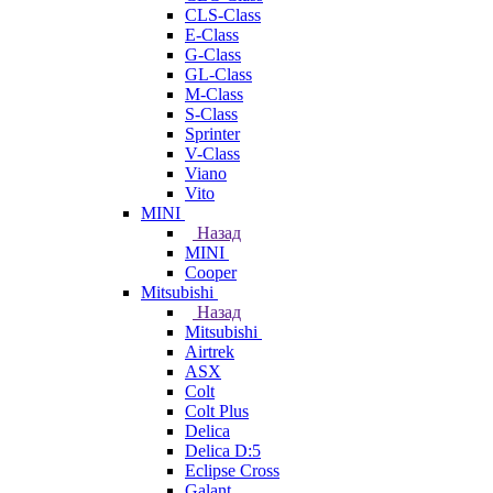
CLS-Class
E-Class
G-Class
GL-Class
M-Class
S-Class
Sprinter
V-Class
Viano
Vito
MINI
Назад
MINI
Cooper
Mitsubishi
Назад
Mitsubishi
Airtrek
ASX
Colt
Colt Plus
Delica
Delica D:5
Eclipse Cross
Galant