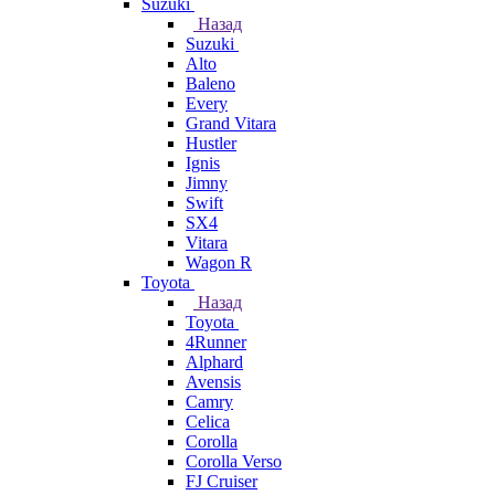
Suzuki
Назад
Suzuki
Alto
Baleno
Every
Grand Vitara
Hustler
Ignis
Jimny
Swift
SX4
Vitara
Wagon R
Toyota
Назад
Toyota
4Runner
Alphard
Avensis
Camry
Celica
Corolla
Corolla Verso
FJ Cruiser