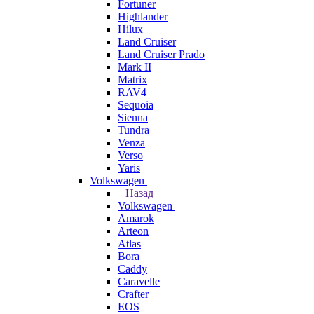
Fortuner
Highlander
Hilux
Land Cruiser
Land Cruiser Prado
Mark II
Matrix
RAV4
Sequoia
Sienna
Tundra
Venza
Verso
Yaris
Volkswagen
Назад
Volkswagen
Amarok
Arteon
Atlas
Bora
Caddy
Caravelle
Crafter
EOS