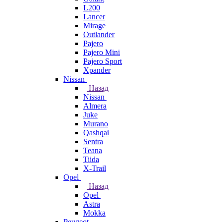
L200
Lancer
Mirage
Outlander
Pajero
Pajero Mini
Pajero Sport
Xpander
Nissan
Назад
Nissan
Almera
Juke
Murano
Qashqai
Sentra
Teana
Tiida
X-Trail
Opel
Назад
Opel
Astra
Mokka
Peugeot