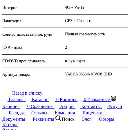
4G + Wi-Fi
Интернет
GPS + Глонасс
Навигация
Полная совместимость
Совместимость кнопок руля
2
USB входы
отсутствует
CD/DVD проигрыватель
VA81U-08364-10VO8_2HD
Артикул товара
Назад к списку
Главная
Каталог
0
Корзина
0
Избранные
Кабинет
0
Сравнение
Акции
Контакты
Услуги
Бренды
Отзывы
Компания
Лицензии
Документы
Реквизиты
Поиск
Блог
Обзоры
Каталог
Акции