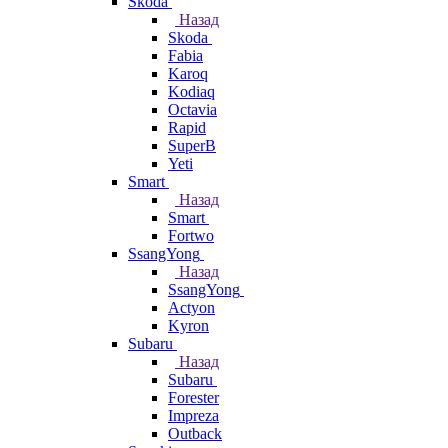
Skoda
Назад
Skoda
Fabia
Karoq
Kodiaq
Octavia
Rapid
SuperB
Yeti
Smart
Назад
Smart
Fortwo
SsangYong
Назад
SsangYong
Actyon
Kyron
Subaru
Назад
Subaru
Forester
Impreza
Outback