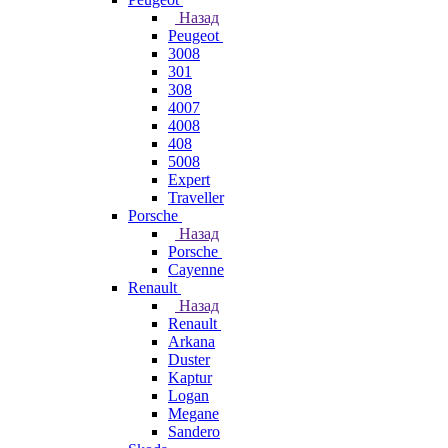
Назад
Peugeot
3008
301
308
4007
4008
408
5008
Expert
Traveller
Porsche
Назад
Porsche
Cayenne
Renault
Назад
Renault
Arkana
Duster
Kaptur
Logan
Megane
Sandero