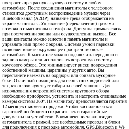
построить прекрасную звуковую систему в любом
автомобиле. После соединения магнитолы с телефоном
становится доступным воспроизведение музыки через
Bluetooth канал (A2DP), название трека отображается на
экране магнитолы. Управление (переключение) треками
возможно с магнитолы и телефона. Доступна громкая связь
при поступлении звонка или осуществлении вызова. Все
ваши контакты можно занести в память магнитолы и
управлять ими прямо с экрана. Система умной парковки
позволяет видеть окружающее пространство возле
автомобиля. К магнитоле можно подключить переднюю и
заднюю камеры или использовать встроенную систему
кругового обзора. Это минимизирует риски повреждения
собственной машины, царапины у других авто. Вы
перестанете наезжать на бордюры или сбивать мусорные
баки. Отличный помощник для неопытных водителей или
тех, кто плохо чувствует габариты своей машины. Для
использования встроенной системы кругового обзора
необходимо приобрести, установить и настроить специальные
камеры системы 360°. На магнитолу предоставляется гарантия
12 месяцев с момента продажи. Чтобы воспользоваться
гарантией необходимо сохранить чек и гарантийные
документы на устройство. В комплект поставки входит
автомагнитола с рамкой, все необходимые провода и блоки
для подключения к проводке автомобиля, GPS,Bluetooth и Wi-