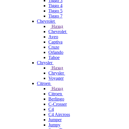
Tiggo 3
Tiggo 4
Tiggo 5
Tiggo 7
Chevrolet
Назад
Chevrolet
Aveo
Captiva
Cruze
Orlando
Tahoe
Chrysler
Назад
Chrysler
Voyager
Citroen
Назад
Citroen
Berlingo
C-Crosser
C4
C4 Aircross
Jumper
Jumpy