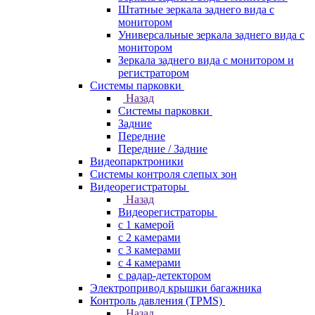
Штатные зеркала заднего вида с
монитором
Универсальные зеркала заднего вида с
монитором
Зеркала заднего вида с монитором и
регистратором
Системы парковки
Назад
Системы парковки
Задние
Передние
Передние / Задние
Видеопарктроники
Системы контроля слепых зон
Видеорегистраторы
Назад
Видеорегистраторы
с 1 камерой
с 2 камерами
с 3 камерами
с 4 камерами
с радар-детектором
Электропривод крышки багажника
Контроль давления (TPMS)
Назад