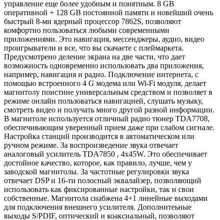
управление еще более удобным и понятным. 8 GB
оперативной + 128 GB постоянной памяти и новейший очень
быстрый 8-ми ядерный процессор 7862S, позволяют
комфортно пользоваться любыми современными
приложениями. Это навигация, мессенджеры, аудио, видео
проигрыватели и все, что вы скачаете с плеймаркета.
Предусмотрено деление экрана на две части, что дает
возможность одновременно использовать два приложения,
например, навигация и радио. Подключение интернета, с
помощью встроенного 4 G модема или Wi-Fi модуля, делает
магнитолу поистине универсальным средством и позволяет в
режиме онлайн пользоваться навигацией, слушать музыку,
смотреть видео и получать много другой разной информации.
В магнитоле используется отличный радио тюнер TDA7708,
обеспечивающим уверенный прием даже при слабом сигнале.
Настройка станций производится в автоматическом или
ручном режиме. За воспроизведение звука отвечает
аналоговый усилитель TDA7850 , 4x45W. Это обеспечивает
достойное качество, которое, как правило, лучше, чем у
заводской магнитолы. За частотные регулировки звука
отвечает DSP и 16-ти полосный эквалайзер, позволяющий
использовать как фиксированные настройки, так и свои
собственные. Магнитола снабжена 4+1 линейные выходами
для подключения внешнего усилителя. Дополнитеьные
выходы S/PDIF, оптический и коаксиальный, позволяют