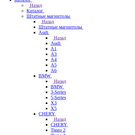
Назад
Каталог
Штатные магнитолы
Назад
Штатные магнитолы
Audi
Назад
Audi
A1
A3
A4
A5
A6
BMW
Назад
BMW
3-Series
5-Series
X3
X5
CHERY
Назад
CHERY
Tiggo 2