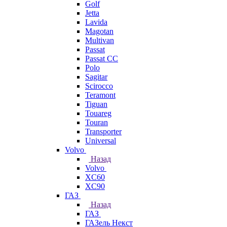
Golf
Jetta
Lavida
Magotan
Multivan
Passat
Passat CC
Polo
Sagitar
Scirocco
Teramont
Tiguan
Touareg
Touran
Transporter
Universal
Volvo
Назад
Volvo
XC60
XC90
ГАЗ
Назад
ГАЗ
ГАЗель Некст