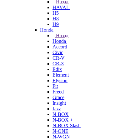
Назад
HAVAL
H5
H8
H9
Honda
Назад
Honda
Accord
Civic
CR-V
CR-Z
Edix
Element
Elysion
Fit
Freed
Grace
Insight
Jazz
N-BOX
N-BOX +
N-BOX Slash
N-ONE
N-WGN