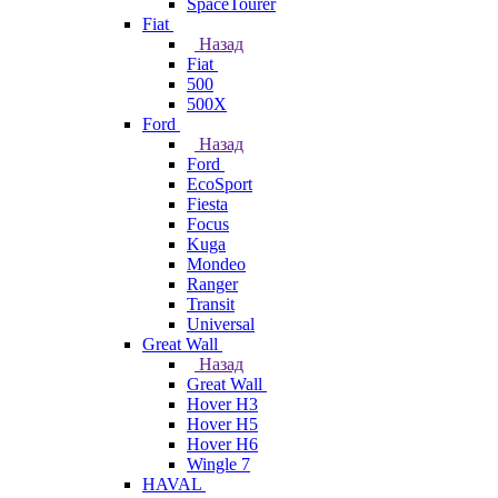
SpaceTourer
Fiat
Назад
Fiat
500
500X
Ford
Назад
Ford
EcoSport
Fiesta
Focus
Kuga
Mondeo
Ranger
Transit
Universal
Great Wall
Назад
Great Wall
Hover H3
Hover H5
Hover H6
Wingle 7
HAVAL