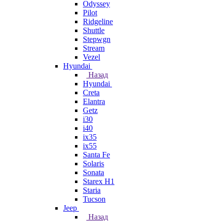
Odyssey
Pilot
Ridgeline
Shuttle
Stepwgn
Stream
Vezel
Hyundai
Назад
Hyundai
Creta
Elantra
Getz
i30
i40
ix35
ix55
Santa Fe
Solaris
Sonata
Starex H1
Staria
Tucson
Jeep
Назад