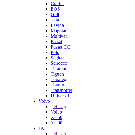
Crafter
EOS
Golf
Jetta
Lavida
Magotan
Multivan
Passat
Passat CC
Polo
Sagitar
Scirocco
Teramont
Tiguan
Touareg
Touran
Transporter
Universal
Volvo
Назад
Volvo
XC60
XC90
ГАЗ
Назад