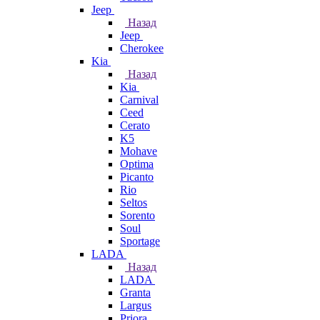
Jeep
Назад
Jeep
Cherokee
Kia
Назад
Kia
Carnival
Ceed
Cerato
K5
Mohave
Optima
Picanto
Rio
Seltos
Sorento
Soul
Sportage
LADA
Назад
LADA
Granta
Largus
Priora