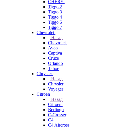
CHERY
Tiggo 2
Tiggo 3
Tiggo 4
Tiggo 5
Tiggo 7
Chevrolet
Назад
Chevrolet
Aveo
Captiva
Cruze
Orlando
Tahoe
Chrysler
Назад
Chrysler
Voyager
Citroen
Назад
Citroen
Berlingo
C-Crosser
C4
C4 Aircross