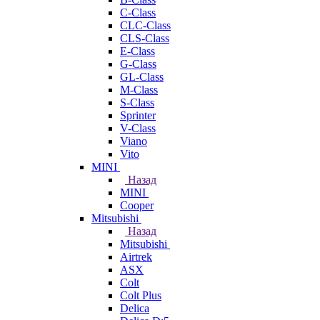
C-Class
CLC-Class
CLS-Class
E-Class
G-Class
GL-Class
M-Class
S-Class
Sprinter
V-Class
Viano
Vito
MINI
Назад
MINI
Cooper
Mitsubishi
Назад
Mitsubishi
Airtrek
ASX
Colt
Colt Plus
Delica