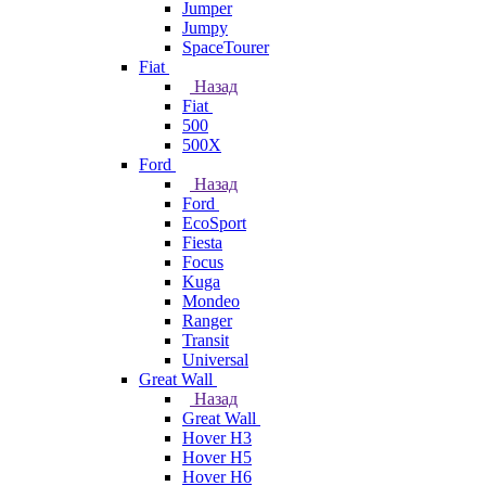
Jumper
Jumpy
SpaceTourer
Fiat
Назад
Fiat
500
500X
Ford
Назад
Ford
EcoSport
Fiesta
Focus
Kuga
Mondeo
Ranger
Transit
Universal
Great Wall
Назад
Great Wall
Hover H3
Hover H5
Hover H6