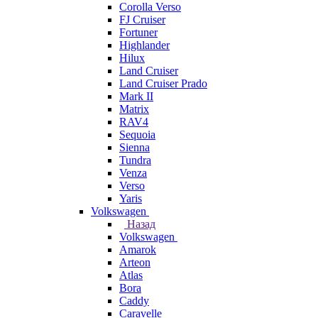
Corolla Verso
FJ Cruiser
Fortuner
Highlander
Hilux
Land Cruiser
Land Cruiser Prado
Mark II
Matrix
RAV4
Sequoia
Sienna
Tundra
Venza
Verso
Yaris
Volkswagen
Назад
Volkswagen
Amarok
Arteon
Atlas
Bora
Caddy
Caravelle