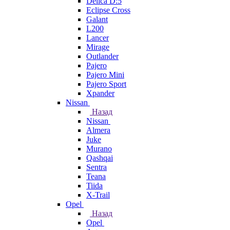
Delica D:5
Eclipse Cross
Galant
L200
Lancer
Mirage
Outlander
Pajero
Pajero Mini
Pajero Sport
Xpander
Nissan
Назад
Nissan
Almera
Juke
Murano
Qashqai
Sentra
Teana
Tiida
X-Trail
Opel
Назад
Opel