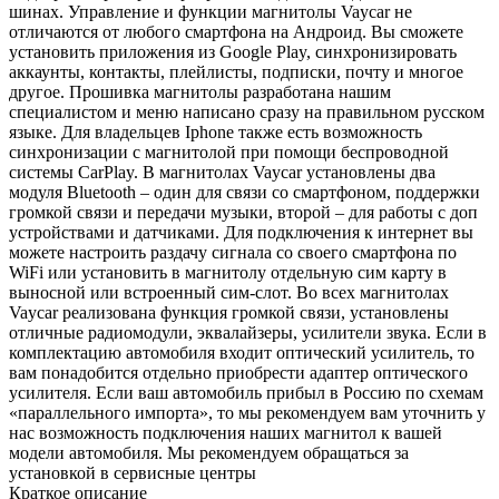
шинах. Управление и функции магнитолы Vaycar не
отличаются от любого смартфона на Андроид. Вы сможете
установить приложения из Google Play, синхронизировать
аккаунты, контакты, плейлисты, подписки, почту и многое
другое. Прошивка магнитолы разработана нашим
специалистом и меню написано сразу на правильном русском
языке. Для владельцев Iphone также есть возможность
синхронизации с магнитолой при помощи беспроводной
системы CarPlay. В магнитолах Vaycar установлены два
модуля Bluetooth – один для связи со смартфоном, поддержки
громкой связи и передачи музыки, второй – для работы с доп
устройствами и датчиками. Для подключения к интернет вы
можете настроить раздачу сигнала со своего смартфона по
WiFi или установить в магнитолу отдельную сим карту в
выносной или встроенный сим-слот. Во всех магнитолах
Vaycar реализована функция громкой связи, установлены
отличные радиомодули, эквалайзеры, усилители звука. Если в
комплектацию автомобиля входит оптический усилитель, то
вам понадобится отдельно приобрести адаптер оптического
усилителя. Если ваш автомобиль прибыл в Россию по схемам
«параллельного импорта», то мы рекомендуем вам уточнить у
нас возможность подключения наших магнитол к вашей
модели автомобиля. Мы рекомендуем обращаться за
установкой в сервисные центры
Краткое описание