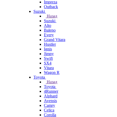
Impreza
Outback
Suzuki
Назад
Suzuki
Alto
Baleno
Every
Grand Vitara
Hustler
Ignis
Jimny
Swift
SX4
Vitara
Wagon R
Toyota
Назад
Toyota
4Runner
Alphard
Avensis
Camry
Celica
Corolla