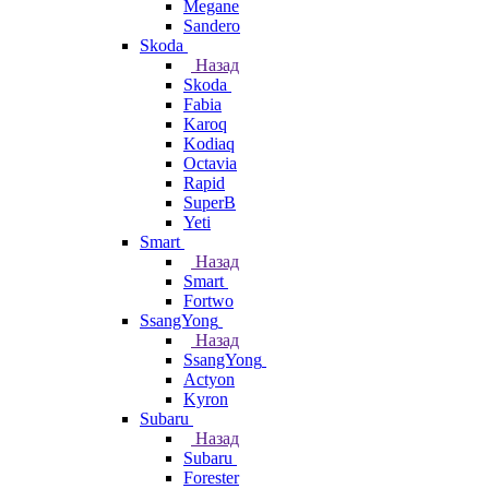
Megane
Sandero
Skoda
Назад
Skoda
Fabia
Karoq
Kodiaq
Octavia
Rapid
SuperB
Yeti
Smart
Назад
Smart
Fortwo
SsangYong
Назад
SsangYong
Actyon
Kyron
Subaru
Назад
Subaru
Forester