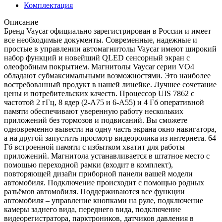
Комплектация
Описание
Бренд Vaycar официально зарегистрирован в России и имеет
все необходимые документы. Современные, надежные и
простые в управлении автомагнитолы Vaycar имеют широкий
набор функций и новейший QLED сенсорный экран с
олеофобным покрытием. Магнитолы Vaycar серии VО4
обладают субмаксимальными возможностями. Это наиболее
востребованный продукт в нашей линейке. Лучшее сочетание
цены и потребительских качеств. Процессор UIS 7862 с
частотой 2 гГц, 8 ядер (2-А75 и 6-А55) и 4 Гб оперативной
памяти обеспечивают уверенную работу нескольких
приложений без тормозов и подвисаний. Вы сможете
одновременно вывести на одну часть экрана окно навигатора,
а на другой запустить просмотр видеоролика из интернета. 64
Гб встроенной памяти с избытком хватит для работы
приложений. Магнитола устанавливается в штатное место с
помощью переходной рамки (входит в комплект),
повторяющей дизайн приборной панели вашей модели
автомобиля. Подключение происходит с помощью родных
разъёмов автомобиля. Поддерживаются все функции
автомобиля – управление кнопками на руле, подключение
камеры заднего вида, переднего вида, подключение
видеорегистратора, парктроников, датчиков давления в