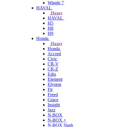
Wingle 7
HAVAL
Назад
HAVAL
H5
H8
H9
Honda
Назад
Honda
Accord
Civic
CR-V
CR-Z
Edix
Element
Elysion
Fit
Freed
Grace
Insight
Jazz
N-BOX
N-BOX +
N-BOX Slash