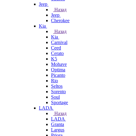
Jeep
Назад
Jeep
Cherokee
Kia
Назад
Kia
Carnival
Ceed
Cerato
K5
Mohave
Optima
Picanto
Rio
Seltos
Sorento
Soul
Sportage
LADA
Назад
LADA
Granta
Largus
Priora