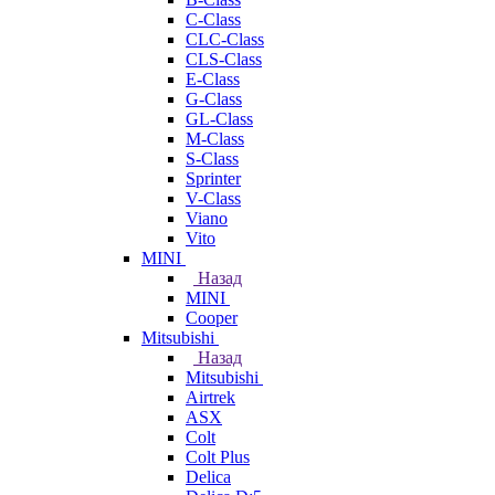
C-Class
CLC-Class
CLS-Class
E-Class
G-Class
GL-Class
M-Class
S-Class
Sprinter
V-Class
Viano
Vito
MINI
Назад
MINI
Cooper
Mitsubishi
Назад
Mitsubishi
Airtrek
ASX
Colt
Colt Plus
Delica