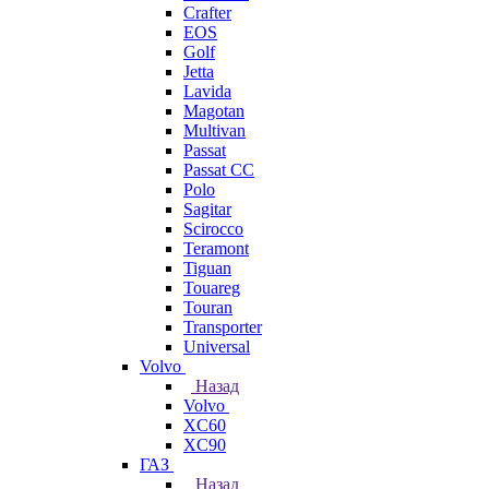
Crafter
EOS
Golf
Jetta
Lavida
Magotan
Multivan
Passat
Passat CC
Polo
Sagitar
Scirocco
Teramont
Tiguan
Touareg
Touran
Transporter
Universal
Volvo
Назад
Volvo
XC60
XC90
ГАЗ
Назад