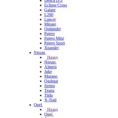
Delica D:5
Eclipse Cross
Galant
L200
Lancer
Mirage
Outlander
Pajero
Pajero Mini
Pajero Sport
Xpander
Nissan
Назад
Nissan
Almera
Juke
Murano
Qashqai
Sentra
Teana
Tiida
X-Trail
Opel
Назад
Opel