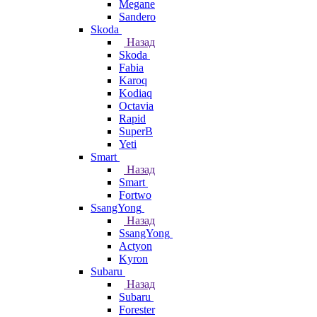
Megane
Sandero
Skoda
Назад
Skoda
Fabia
Karoq
Kodiaq
Octavia
Rapid
SuperB
Yeti
Smart
Назад
Smart
Fortwo
SsangYong
Назад
SsangYong
Actyon
Kyron
Subaru
Назад
Subaru
Forester