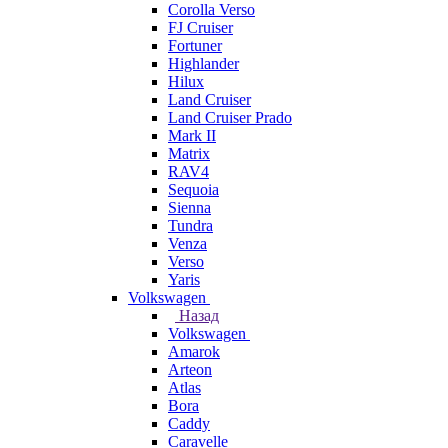
Corolla Verso
FJ Cruiser
Fortuner
Highlander
Hilux
Land Cruiser
Land Cruiser Prado
Mark II
Matrix
RAV4
Sequoia
Sienna
Tundra
Venza
Verso
Yaris
Volkswagen
Назад
Volkswagen
Amarok
Arteon
Atlas
Bora
Caddy
Caravelle