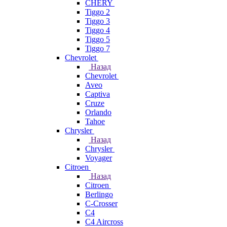
CHERY
Tiggo 2
Tiggo 3
Tiggo 4
Tiggo 5
Tiggo 7
Chevrolet
Назад
Chevrolet
Aveo
Captiva
Cruze
Orlando
Tahoe
Chrysler
Назад
Chrysler
Voyager
Citroen
Назад
Citroen
Berlingo
C-Crosser
C4
C4 Aircross