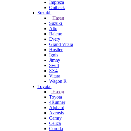
Impreza
Outback
Suzuki
Назад
Suzuki
Alto
Baleno
Every
Grand Vitara
Hustler
Ignis
Jimny
Swift
SX4
Vitara
Wagon R
Toyota
Назад
Toyota
4Runner
Alphard
Avensis
Camry
Celica
Corolla