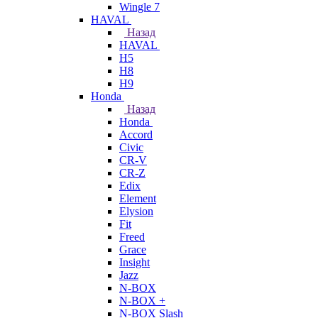
Wingle 7
HAVAL
Назад
HAVAL
H5
H8
H9
Honda
Назад
Honda
Accord
Civic
CR-V
CR-Z
Edix
Element
Elysion
Fit
Freed
Grace
Insight
Jazz
N-BOX
N-BOX +
N-BOX Slash