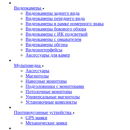
Видеокамеры
Видеокамеры заднего вида
Видеокамеры переднего вида
Видеокамеры в рамке номерного знака
Видеокамеры бокового обзора
Видеокамеры с ИК подсветкой
Видеокамеры с омывателем
Видеокамеры обгона
Видеоинтерфейсы
Аксессуары для камер
Мультимедиа
Аксессуары
Магнитолы
Навесные мониторы
Подголовники с мониторами
Потолочные мониторы
Универсальные магнитолы
Установочные комплекты
Противоугонные устройства
GPS маяки
Механические замки