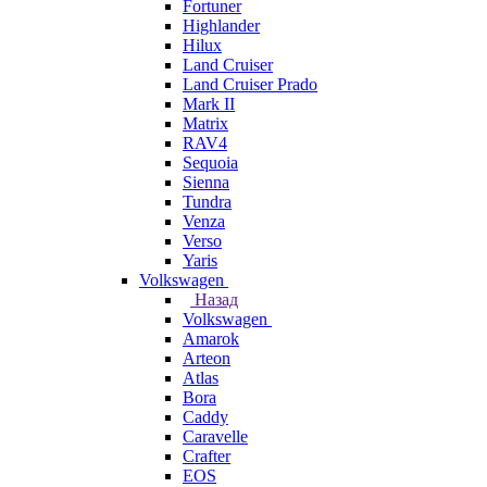
Fortuner
Highlander
Hilux
Land Cruiser
Land Cruiser Prado
Mark II
Matrix
RAV4
Sequoia
Sienna
Tundra
Venza
Verso
Yaris
Volkswagen
Назад
Volkswagen
Amarok
Arteon
Atlas
Bora
Caddy
Caravelle
Crafter
EOS