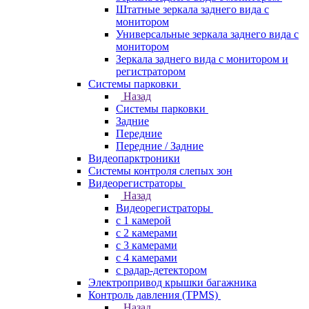
Штатные зеркала заднего вида с
монитором
Универсальные зеркала заднего вида с
монитором
Зеркала заднего вида с монитором и
регистратором
Системы парковки
Назад
Системы парковки
Задние
Передние
Передние / Задние
Видеопарктроники
Системы контроля слепых зон
Видеорегистраторы
Назад
Видеорегистраторы
с 1 камерой
с 2 камерами
с 3 камерами
с 4 камерами
с радар-детектором
Электропривод крышки багажника
Контроль давления (TPMS)
Назад