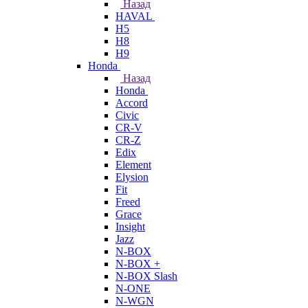
Назад
HAVAL
H5
H8
H9
Honda
Назад
Honda
Accord
Civic
CR-V
CR-Z
Edix
Element
Elysion
Fit
Freed
Grace
Insight
Jazz
N-BOX
N-BOX +
N-BOX Slash
N-ONE
N-WGN