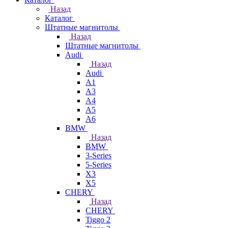
Назад
Каталог
Штатные магнитолы
Назад
Штатные магнитолы
Audi
Назад
Audi
A1
A3
A4
A5
A6
BMW
Назад
BMW
3-Series
5-Series
X3
X5
CHERY
Назад
CHERY
Tiggo 2