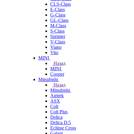
CLS-Class
E-Class
G-Class
GL-Class
M-Class
S-Class
Sprinter
V-Class
Viano
Vito
MINI
Назад
MINI
Cooper
Mitsubishi
Назад
Mitsubishi
Airtrek
ASX
Colt
Colt Plus
Delica
Delica D:5
Eclipse Cross
Galant