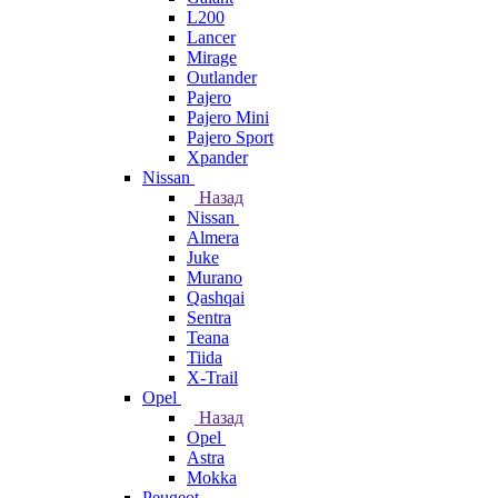
L200
Lancer
Mirage
Outlander
Pajero
Pajero Mini
Pajero Sport
Xpander
Nissan
Назад
Nissan
Almera
Juke
Murano
Qashqai
Sentra
Teana
Tiida
X-Trail
Opel
Назад
Opel
Astra
Mokka
Peugeot