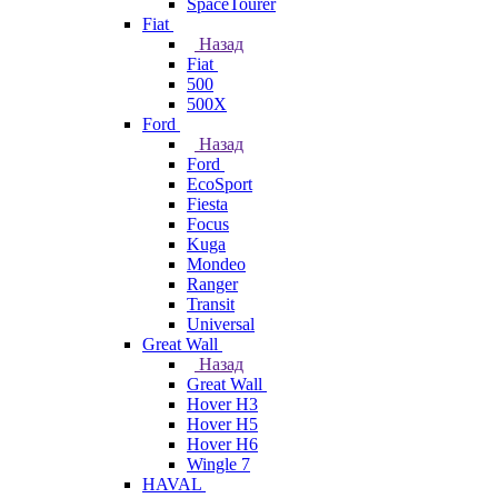
SpaceTourer
Fiat
Назад
Fiat
500
500X
Ford
Назад
Ford
EcoSport
Fiesta
Focus
Kuga
Mondeo
Ranger
Transit
Universal
Great Wall
Назад
Great Wall
Hover H3
Hover H5
Hover H6
Wingle 7
HAVAL