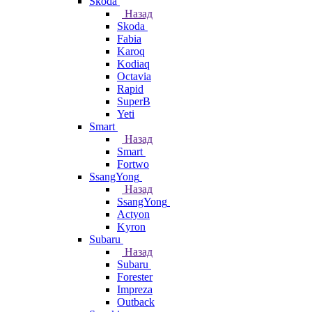
Skoda
Назад
Skoda
Fabia
Karoq
Kodiaq
Octavia
Rapid
SuperB
Yeti
Smart
Назад
Smart
Fortwo
SsangYong
Назад
SsangYong
Actyon
Kyron
Subaru
Назад
Subaru
Forester
Impreza
Outback