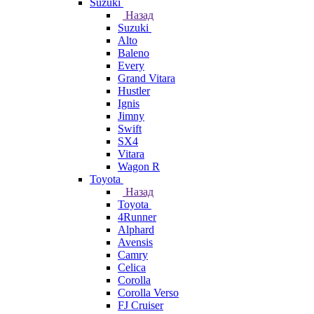
Suzuki
Назад
Suzuki
Alto
Baleno
Every
Grand Vitara
Hustler
Ignis
Jimny
Swift
SX4
Vitara
Wagon R
Toyota
Назад
Toyota
4Runner
Alphard
Avensis
Camry
Celica
Corolla
Corolla Verso
FJ Cruiser