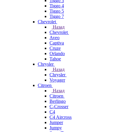
Tiggo 3
Tiggo 4
Tiggo 5
Tiggo 7
Chevrolet
Назад
Chevrolet
Aveo
Captiva
Cruze
Orlando
Tahoe
Chrysler
Назад
Chrysler
Voyager
Citroen
Назад
Citroen
Berlingo
C-Crosser
C4
C4 Aircross
Jumper
Jumpy