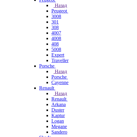
Назад
Peugeot
3008
301
308
4007
4008
408
5008
Expert
Traveller
Porsche
Назад
Porsche
Cayenne
Renault
Назад
Renault
Arkana
Duster
Kaptur
Logan
Megane
Sandero