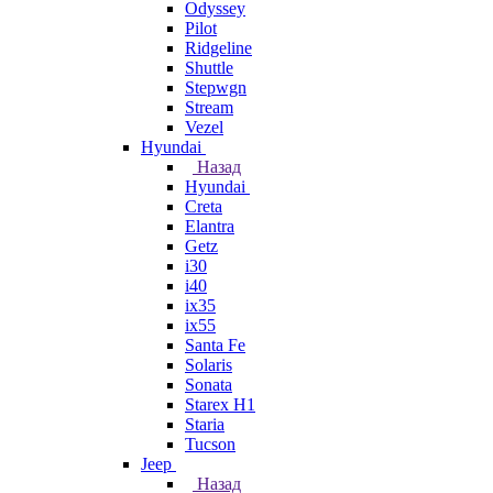
Odyssey
Pilot
Ridgeline
Shuttle
Stepwgn
Stream
Vezel
Hyundai
Назад
Hyundai
Creta
Elantra
Getz
i30
i40
ix35
ix55
Santa Fe
Solaris
Sonata
Starex H1
Staria
Tucson
Jeep
Назад