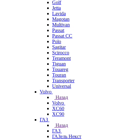
Golf
Jetta
Lavida
Magotan
Multivan
Passat
Passat CC
Polo
Sagitar
Scirocco
Teramont
Tiguan
Touareg
Touran
Transporter
Universal
Volvo
Назад
Volvo
XC60
XC90
ГАЗ
Назад
ГАЗ
ГАЗель Некст