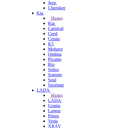
Jeep
Cherokee
Kia
Назад
Kia
Carnival
Ceed
Cerato
K5
Mohave
Optima
Picanto
Rio
Seltos
Sorento
Soul
Sportage
LADA
Назад
LADA
Granta
Largus
Priora
Vesta
XRAY