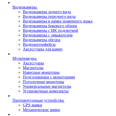
Видеокамеры
Видеокамеры заднего вида
Видеокамеры переднего вида
Видеокамеры в рамке номерного знака
Видеокамеры бокового обзора
Видеокамеры с ИК подсветкой
Видеокамеры с омывателем
Видеокамеры обгона
Видеоинтерфейсы
Аксессуары для камер
Мультимедиа
Аксессуары
Магнитолы
Навесные мониторы
Подголовники с мониторами
Потолочные мониторы
Универсальные магнитолы
Установочные комплекты
Противоугонные устройства
GPS маяки
Механические замки