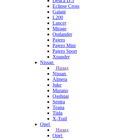
Delica D:5
Eclipse Cross
Galant
L200
Lancer
Mirage
Outlander
Pajero
Pajero Mini
Pajero Sport
Xpander
Nissan
Назад
Nissan
Almera
Juke
Murano
Qashqai
Sentra
Teana
Tiida
X-Trail
Opel
Назад
Opel