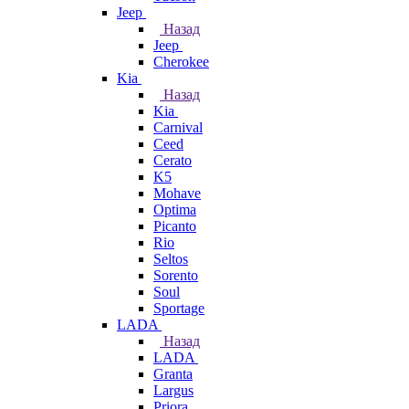
Jeep
Назад
Jeep
Cherokee
Kia
Назад
Kia
Carnival
Ceed
Cerato
K5
Mohave
Optima
Picanto
Rio
Seltos
Sorento
Soul
Sportage
LADA
Назад
LADA
Granta
Largus
Priora