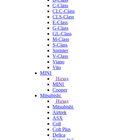
C-Class
CLC-Class
CLS-Class
E-Class
G-Class
GL-Class
M-Class
S-Class
Sprinter
V-Class
Viano
Vito
MINI
Назад
MINI
Cooper
Mitsubishi
Назад
Mitsubishi
Airtrek
ASX
Colt
Colt Plus
Delica