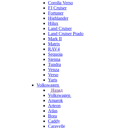
Corolla Verso
FJ Cruiser
Fortuner
Highlander
Hilux
Land Cruiser
Land Cruiser Prado
Mark II
Matrix
RAV4
Sequoia
Sienna
Tundra
Venza
Verso
Yaris
Volkswagen
Назад
Volkswagen
Amarok
Arteon
Atlas
Bora
Caddy
Caravelle