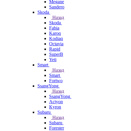
Megane
Sandero
Skoda
Назад
Skoda
Fabia
Karoq
Kodiaq
Octavia
Rapid
SuperB
Yeti
Smart
Назад
Smart
Fortwo
SsangYong
Назад
SsangYong
Actyon
Kyron
Subaru
Назад
Subaru
Forester