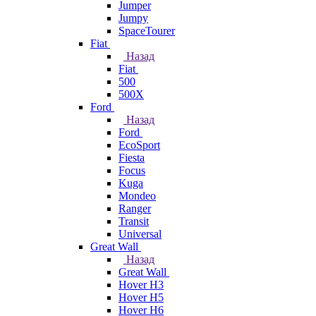
Jumper
Jumpy
SpaceTourer
Fiat
Назад
Fiat
500
500X
Ford
Назад
Ford
EcoSport
Fiesta
Focus
Kuga
Mondeo
Ranger
Transit
Universal
Great Wall
Назад
Great Wall
Hover H3
Hover H5
Hover H6