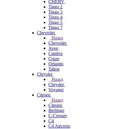
CHERY
Tiggo 2
Tiggo 3
Tiggo 4
Tiggo 5
Tiggo 7
Chevrolet
Назад
Chevrolet
Aveo
Captiva
Cruze
Orlando
Tahoe
Chrysler
Назад
Chrysler
Voyager
Citroen
Назад
Citroen
Berlingo
C-Crosser
C4
C4 Aircross