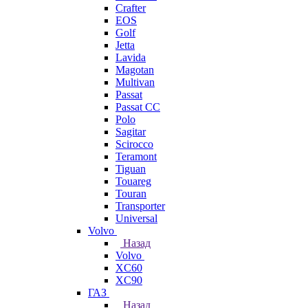
Crafter
EOS
Golf
Jetta
Lavida
Magotan
Multivan
Passat
Passat CC
Polo
Sagitar
Scirocco
Teramont
Tiguan
Touareg
Touran
Transporter
Universal
Volvo
Назад
Volvo
XC60
XC90
ГАЗ
Назад