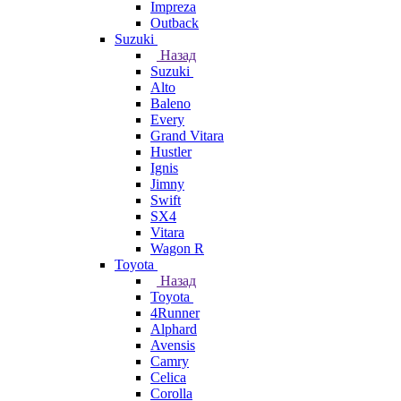
Impreza
Outback
Suzuki
Назад
Suzuki
Alto
Baleno
Every
Grand Vitara
Hustler
Ignis
Jimny
Swift
SX4
Vitara
Wagon R
Toyota
Назад
Toyota
4Runner
Alphard
Avensis
Camry
Celica
Corolla