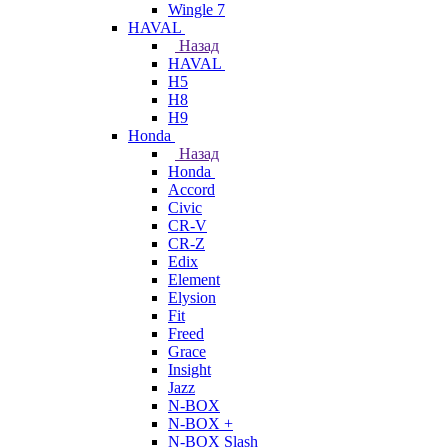
Wingle 7
HAVAL
Назад
HAVAL
H5
H8
H9
Honda
Назад
Honda
Accord
Civic
CR-V
CR-Z
Edix
Element
Elysion
Fit
Freed
Grace
Insight
Jazz
N-BOX
N-BOX +
N-BOX Slash