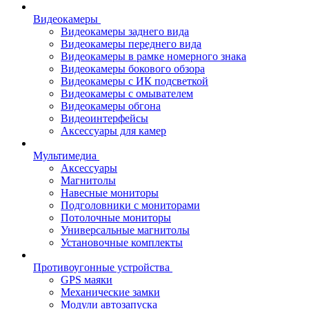
Видеокамеры
Видеокамеры заднего вида
Видеокамеры переднего вида
Видеокамеры в рамке номерного знака
Видеокамеры бокового обзора
Видеокамеры с ИК подсветкой
Видеокамеры с омывателем
Видеокамеры обгона
Видеоинтерфейсы
Аксессуары для камер
Мультимедиа
Аксессуары
Магнитолы
Навесные мониторы
Подголовники с мониторами
Потолочные мониторы
Универсальные магнитолы
Установочные комплекты
Противоугонные устройства
GPS маяки
Механические замки
Модули автозапуска