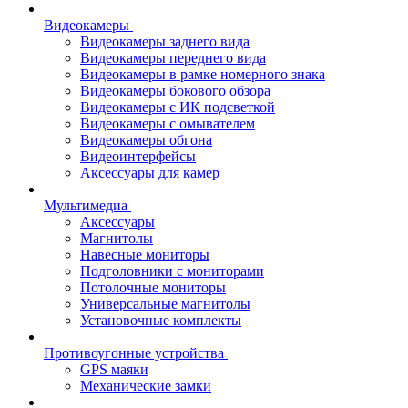
Видеокамеры
Видеокамеры заднего вида
Видеокамеры переднего вида
Видеокамеры в рамке номерного знака
Видеокамеры бокового обзора
Видеокамеры с ИК подсветкой
Видеокамеры с омывателем
Видеокамеры обгона
Видеоинтерфейсы
Аксессуары для камер
Мультимедиа
Аксессуары
Магнитолы
Навесные мониторы
Подголовники с мониторами
Потолочные мониторы
Универсальные магнитолы
Установочные комплекты
Противоугонные устройства
GPS маяки
Механические замки