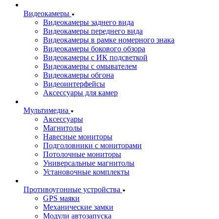
Видеокамеры
Видеокамеры заднего вида
Видеокамеры переднего вида
Видеокамеры в рамке номерного знака
Видеокамеры бокового обзора
Видеокамеры с ИК подсветкой
Видеокамеры с омывателем
Видеокамеры обгона
Видеоинтерфейсы
Аксессуары для камер
Мультимедиа
Аксессуары
Магнитолы
Навесные мониторы
Подголовники с мониторами
Потолочные мониторы
Универсальные магнитолы
Установочные комплекты
Противоугонные устройства
GPS маяки
Механические замки
Модули автозапуска