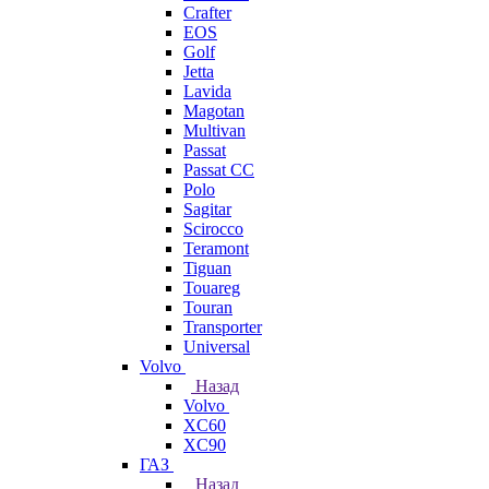
Crafter
EOS
Golf
Jetta
Lavida
Magotan
Multivan
Passat
Passat CC
Polo
Sagitar
Scirocco
Teramont
Tiguan
Touareg
Touran
Transporter
Universal
Volvo
Назад
Volvo
XC60
XC90
ГАЗ
Назад