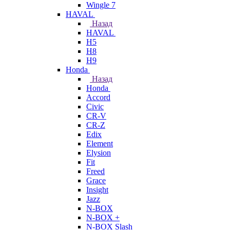
Wingle 7
HAVAL
Назад
HAVAL
H5
H8
H9
Honda
Назад
Honda
Accord
Civic
CR-V
CR-Z
Edix
Element
Elysion
Fit
Freed
Grace
Insight
Jazz
N-BOX
N-BOX +
N-BOX Slash