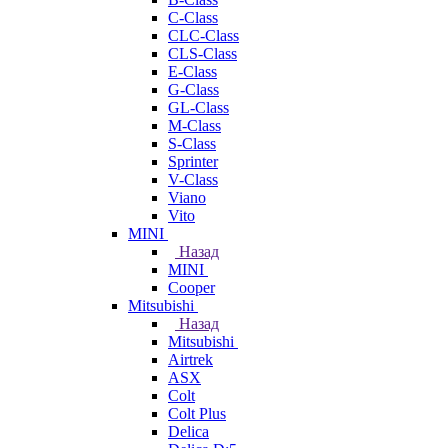
C-Class
CLC-Class
CLS-Class
E-Class
G-Class
GL-Class
M-Class
S-Class
Sprinter
V-Class
Viano
Vito
MINI
Назад
MINI
Cooper
Mitsubishi
Назад
Mitsubishi
Airtrek
ASX
Colt
Colt Plus
Delica