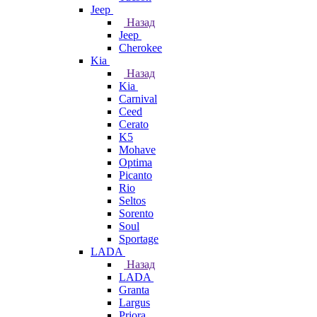
Jeep
Назад
Jeep
Cherokee
Kia
Назад
Kia
Carnival
Ceed
Cerato
K5
Mohave
Optima
Picanto
Rio
Seltos
Sorento
Soul
Sportage
LADA
Назад
LADA
Granta
Largus
Priora