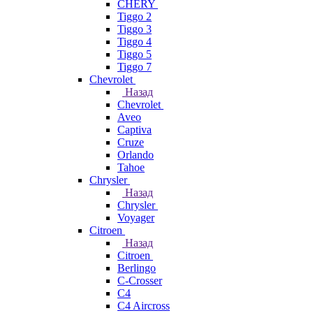
CHERY
Tiggo 2
Tiggo 3
Tiggo 4
Tiggo 5
Tiggo 7
Chevrolet
Назад
Chevrolet
Aveo
Captiva
Cruze
Orlando
Tahoe
Chrysler
Назад
Chrysler
Voyager
Citroen
Назад
Citroen
Berlingo
C-Crosser
C4
C4 Aircross