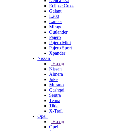
Delica D:5
Eclipse Cross
Galant
L200
Lancer
Mirage
Outlander
Pajero
Pajero Mini
Pajero Sport
Xpander
Nissan
Назад
Nissan
Almera
Juke
Murano
Qashqai
Sentra
Teana
Tiida
X-Trail
Opel
Назад
Opel