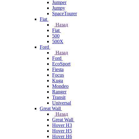
Jumper
Jumpy
SpaceTourer
Fiat
Назад
Fiat
500
500X
Ford
Назад
Ford
EcoSport
Fiesta
Focus
Kuga
Mondeo
Ranger
Transit
Universal
Great Wall
Назад
Great Wall
Hover H3
Hover H5
Hover H6