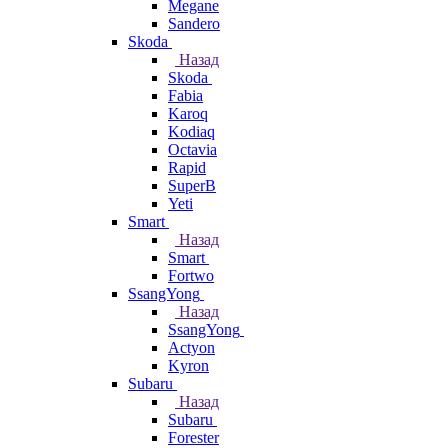
Megane
Sandero
Skoda
Назад
Skoda
Fabia
Karoq
Kodiaq
Octavia
Rapid
SuperB
Yeti
Smart
Назад
Smart
Fortwo
SsangYong
Назад
SsangYong
Actyon
Kyron
Subaru
Назад
Subaru
Forester