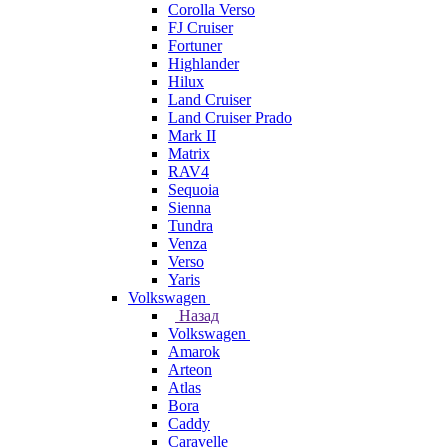
Corolla Verso
FJ Cruiser
Fortuner
Highlander
Hilux
Land Cruiser
Land Cruiser Prado
Mark II
Matrix
RAV4
Sequoia
Sienna
Tundra
Venza
Verso
Yaris
Volkswagen
Назад
Volkswagen
Amarok
Arteon
Atlas
Bora
Caddy
Caravelle