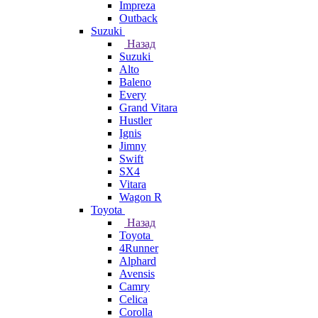
Impreza
Outback
Suzuki
Назад
Suzuki
Alto
Baleno
Every
Grand Vitara
Hustler
Ignis
Jimny
Swift
SX4
Vitara
Wagon R
Toyota
Назад
Toyota
4Runner
Alphard
Avensis
Camry
Celica
Corolla