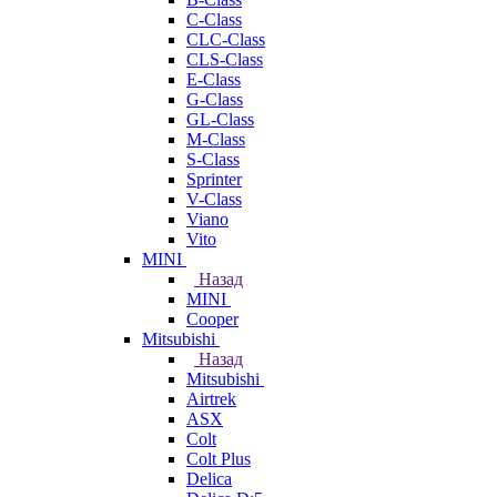
C-Class
CLC-Class
CLS-Class
E-Class
G-Class
GL-Class
M-Class
S-Class
Sprinter
V-Class
Viano
Vito
MINI
Назад
MINI
Cooper
Mitsubishi
Назад
Mitsubishi
Airtrek
ASX
Colt
Colt Plus
Delica