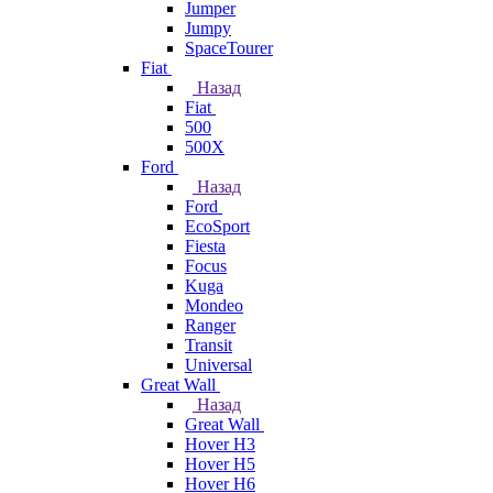
Jumper
Jumpy
SpaceTourer
Fiat
Назад
Fiat
500
500X
Ford
Назад
Ford
EcoSport
Fiesta
Focus
Kuga
Mondeo
Ranger
Transit
Universal
Great Wall
Назад
Great Wall
Hover H3
Hover H5
Hover H6