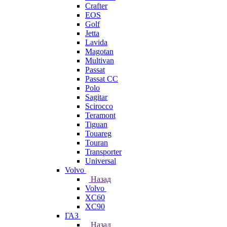
Crafter
EOS
Golf
Jetta
Lavida
Magotan
Multivan
Passat
Passat CC
Polo
Sagitar
Scirocco
Teramont
Tiguan
Touareg
Touran
Transporter
Universal
Volvo
Назад
Volvo
XC60
XC90
ГАЗ
Назад