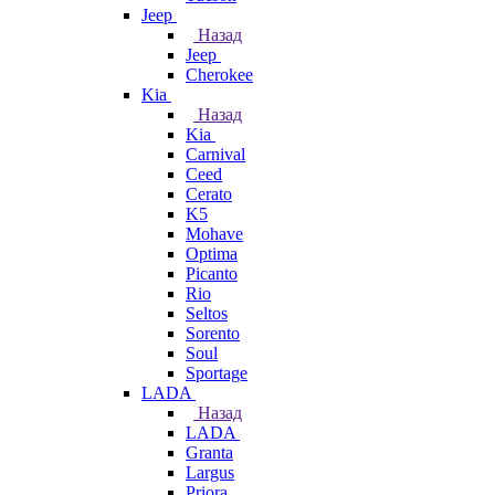
Jeep
Назад
Jeep
Cherokee
Kia
Назад
Kia
Carnival
Ceed
Cerato
K5
Mohave
Optima
Picanto
Rio
Seltos
Sorento
Soul
Sportage
LADA
Назад
LADA
Granta
Largus
Priora