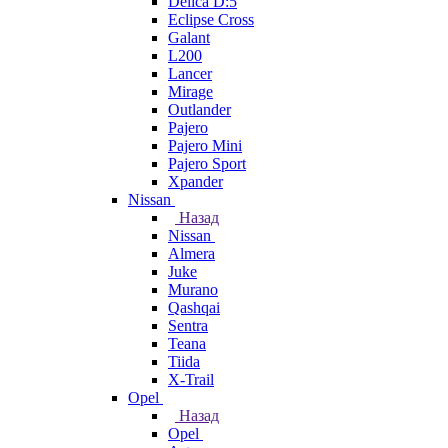
Delica D:5
Eclipse Cross
Galant
L200
Lancer
Mirage
Outlander
Pajero
Pajero Mini
Pajero Sport
Xpander
Nissan
Назад
Nissan
Almera
Juke
Murano
Qashqai
Sentra
Teana
Tiida
X-Trail
Opel
Назад
Opel