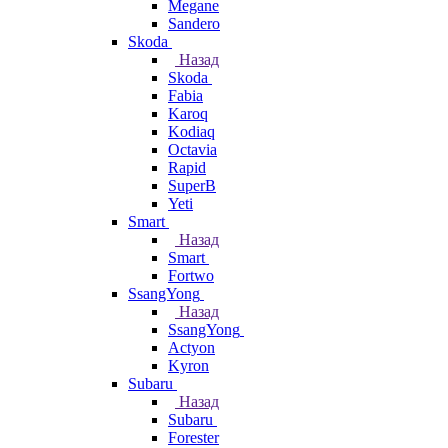
Megane
Sandero
Skoda
Назад
Skoda
Fabia
Karoq
Kodiaq
Octavia
Rapid
SuperB
Yeti
Smart
Назад
Smart
Fortwo
SsangYong
Назад
SsangYong
Actyon
Kyron
Subaru
Назад
Subaru
Forester