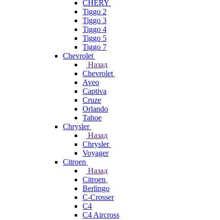
CHERY
Tiggo 2
Tiggo 3
Tiggo 4
Tiggo 5
Tiggo 7
Chevrolet
Назад
Chevrolet
Aveo
Captiva
Cruze
Orlando
Tahoe
Chrysler
Назад
Chrysler
Voyager
Citroen
Назад
Citroen
Berlingo
C-Crosser
C4
C4 Aircross