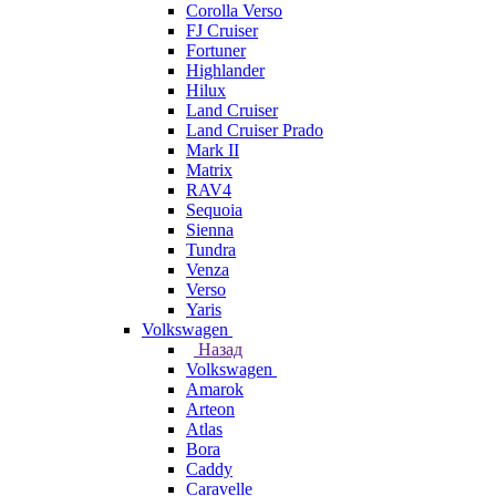
Corolla Verso
FJ Cruiser
Fortuner
Highlander
Hilux
Land Cruiser
Land Cruiser Prado
Mark II
Matrix
RAV4
Sequoia
Sienna
Tundra
Venza
Verso
Yaris
Volkswagen
Назад
Volkswagen
Amarok
Arteon
Atlas
Bora
Caddy
Caravelle