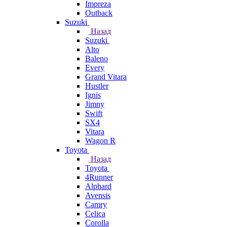
Impreza
Outback
Suzuki
Назад
Suzuki
Alto
Baleno
Every
Grand Vitara
Hustler
Ignis
Jimny
Swift
SX4
Vitara
Wagon R
Toyota
Назад
Toyota
4Runner
Alphard
Avensis
Camry
Celica
Corolla