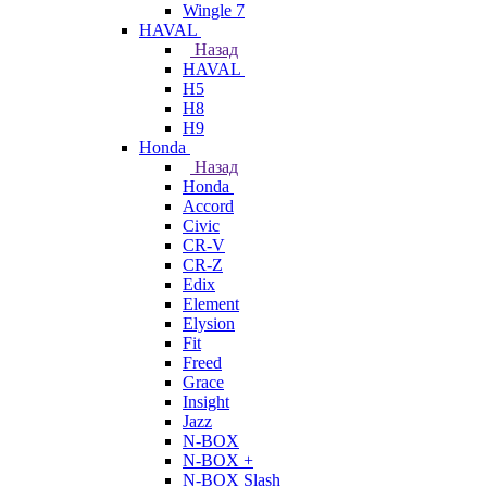
Wingle 7
HAVAL
Назад
HAVAL
H5
H8
H9
Honda
Назад
Honda
Accord
Civic
CR-V
CR-Z
Edix
Element
Elysion
Fit
Freed
Grace
Insight
Jazz
N-BOX
N-BOX +
N-BOX Slash