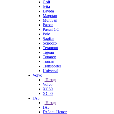
Golf
Jetta
Lavida
Magotan
Multivan
Passat
Passat CC
Polo
Sagitar
Scirocco
Teramont
Tiguan
Touareg
Touran
Transporter
Universal
Volvo
Назад
Volvo
XC60
XC90
ГАЗ
Назад
ГАЗ
ГАЗель Некст