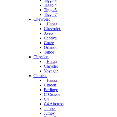
Tiggo 3
Tiggo 4
Tiggo 5
Tiggo 7
Chevrolet
Назад
Chevrolet
Aveo
Captiva
Cruze
Orlando
Tahoe
Chrysler
Назад
Chrysler
Voyager
Citroen
Назад
Citroen
Berlingo
C-Crosser
C4
C4 Aircross
Jumper
Jumpy