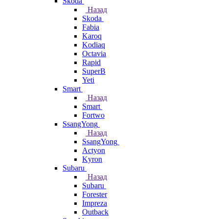
Skoda
Назад
Skoda
Fabia
Karoq
Kodiaq
Octavia
Rapid
SuperB
Yeti
Smart
Назад
Smart
Fortwo
SsangYong
Назад
SsangYong
Actyon
Kyron
Subaru
Назад
Subaru
Forester
Impreza
Outback