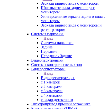
Зеркала заднего вида с монитором
Штатные зеркала заднего вида с
монитором
Универсальные зеркала заднего вида с
монитором
Зеркала заднего вида с монитором и
регистратором
Системы парковки
Назад
Системы парковки
Задние
Передние
Передние / Задние
Видеопарктроники
Системы контроля слепых зон
Видеорегистраторы
Назад
Видеорегистраторы
с 1 камерой
с 2 камерами
с 3 камерами
с 4 камерами
с радар-детектором
Электропривод крышки багажника
Контроль давления (TPMS)