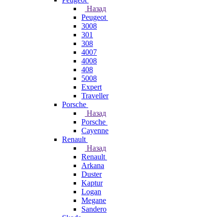
Назад
Peugeot
3008
301
308
4007
4008
408
5008
Expert
Traveller
Porsche
Назад
Porsche
Cayenne
Renault
Назад
Renault
Arkana
Duster
Kaptur
Logan
Megane
Sandero