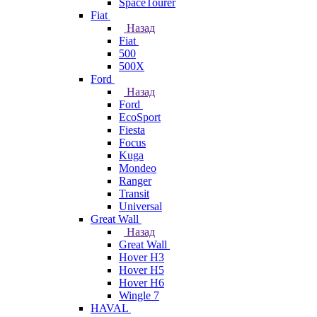
SpaceTourer
Fiat
Назад
Fiat
500
500X
Ford
Назад
Ford
EcoSport
Fiesta
Focus
Kuga
Mondeo
Ranger
Transit
Universal
Great Wall
Назад
Great Wall
Hover H3
Hover H5
Hover H6
Wingle 7
HAVAL