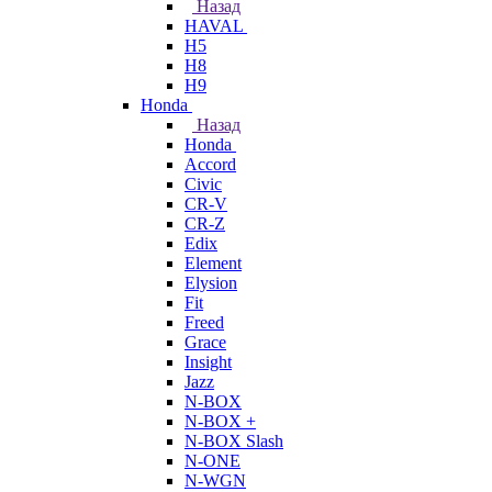
Назад
HAVAL
H5
H8
H9
Honda
Назад
Honda
Accord
Civic
CR-V
CR-Z
Edix
Element
Elysion
Fit
Freed
Grace
Insight
Jazz
N-BOX
N-BOX +
N-BOX Slash
N-ONE
N-WGN