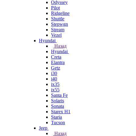
Odyssey
Pilot
Ridgeline
Shuttle
Stepwgn
Stream
Vezel
Hyundai
Назад
Hyundai
Creta
Elantra
Getz
i30
i40
ix35
ix55
Santa Fe
Solaris
Sonata
Starex H1
Staria
Tucson
Jeep
Назад