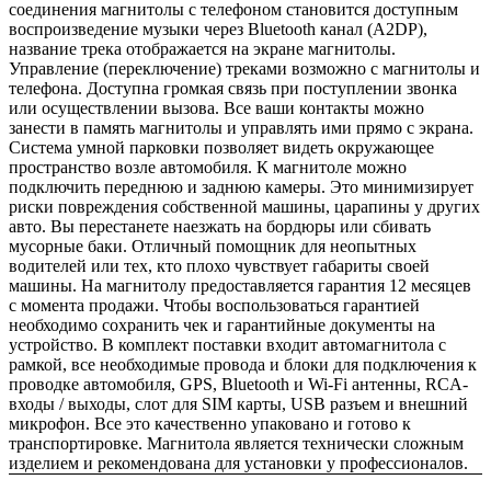
соединения магнитолы с телефоном становится доступным
воспроизведение музыки через Bluetooth канал (A2DP),
название трека отображается на экране магнитолы.
Управление (переключение) треками возможно с магнитолы и
телефона. Доступна громкая связь при поступлении звонка
или осуществлении вызова. Все ваши контакты можно
занести в память магнитолы и управлять ими прямо с экрана.
Система умной парковки позволяет видеть окружающее
пространство возле автомобиля. К магнитоле можно
подключить переднюю и заднюю камеры. Это минимизирует
риски повреждения собственной машины, царапины у других
авто. Вы перестанете наезжать на бордюры или сбивать
мусорные баки. Отличный помощник для неопытных
водителей или тех, кто плохо чувствует габариты своей
машины. На магнитолу предоставляется гарантия 12 месяцев
с момента продажи. Чтобы воспользоваться гарантией
необходимо сохранить чек и гарантийные документы на
устройство. В комплект поставки входит автомагнитола с
рамкой, все необходимые провода и блоки для подключения к
проводке автомобиля, GPS, Bluetooth и Wi-Fi антенны, RCA-
входы / выходы, слот для SIM карты, USB разъем и внешний
микрофон. Все это качественно упаковано и готово к
транспортировке. Магнитола является технически сложным
изделием и рекомендована для установки у профессионалов.