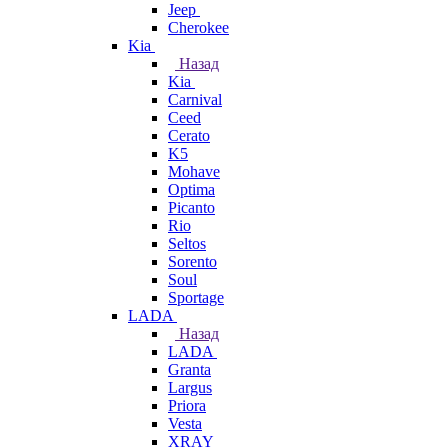
Jeep
Cherokee
Kia
Назад
Kia
Carnival
Ceed
Cerato
K5
Mohave
Optima
Picanto
Rio
Seltos
Sorento
Soul
Sportage
LADA
Назад
LADA
Granta
Largus
Priora
Vesta
XRAY