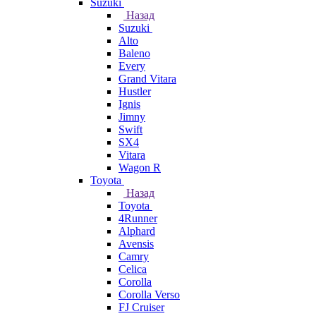
Suzuki
Назад
Suzuki
Alto
Baleno
Every
Grand Vitara
Hustler
Ignis
Jimny
Swift
SX4
Vitara
Wagon R
Toyota
Назад
Toyota
4Runner
Alphard
Avensis
Camry
Celica
Corolla
Corolla Verso
FJ Cruiser