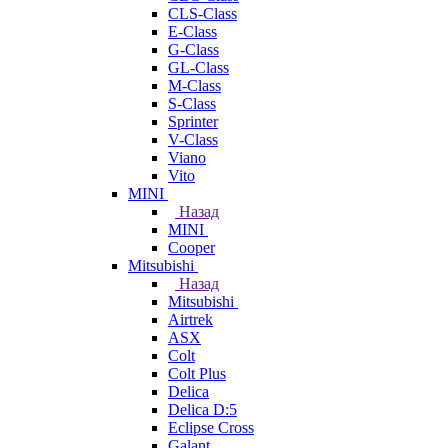
CLS-Class
E-Class
G-Class
GL-Class
M-Class
S-Class
Sprinter
V-Class
Viano
Vito
MINI
Назад
MINI
Cooper
Mitsubishi
Назад
Mitsubishi
Airtrek
ASX
Colt
Colt Plus
Delica
Delica D:5
Eclipse Cross
Galant