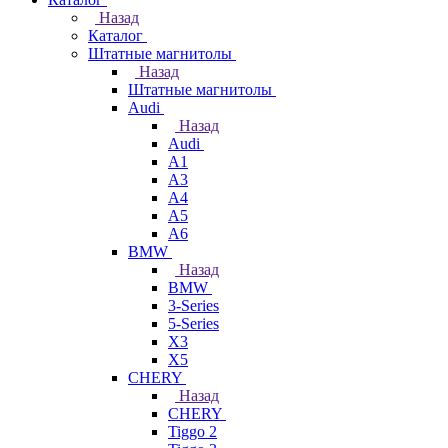
Назад
Каталог
Штатные магнитолы
Назад
Штатные магнитолы
Audi
Назад
Audi
A1
A3
A4
A5
A6
BMW
Назад
BMW
3-Series
5-Series
X3
X5
CHERY
Назад
CHERY
Tiggo 2