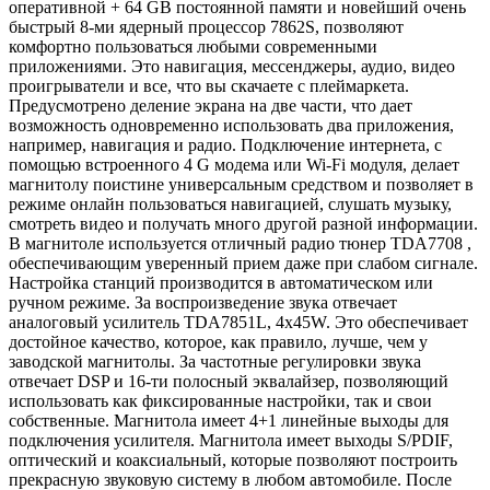
оперативной + 64 GB постоянной памяти и новейший очень
быстрый 8-ми ядерный процессор 7862S, позволяют
комфортно пользоваться любыми современными
приложениями. Это навигация, мессенджеры, аудио, видео
проигрыватели и все, что вы скачаете с плеймаркета.
Предусмотрено деление экрана на две части, что дает
возможность одновременно использовать два приложения,
например, навигация и радио. Подключение интернета, с
помощью встроенного 4 G модема или Wi-Fi модуля, делает
магнитолу поистине универсальным средством и позволяет в
режиме онлайн пользоваться навигацией, слушать музыку,
смотреть видео и получать много другой разной информации.
В магнитоле используется отличный радио тюнер TDA7708 ,
обеспечивающим уверенный прием даже при слабом сигнале.
Настройка станций производится в автоматическом или
ручном режиме. За воспроизведение звука отвечает
аналоговый усилитель TDA7851L, 4x45W. Это обеспечивает
достойное качество, которое, как правило, лучше, чем у
заводской магнитолы. За частотные регулировки звука
отвечает DSP и 16-ти полосный эквалайзер, позволяющий
использовать как фиксированные настройки, так и свои
собственные. Магнитола имеет 4+1 линейные выходы для
подключения усилителя. Магнитола имеет выходы S/PDIF,
оптический и коаксиальный, которые позволяют построить
прекрасную звуковую систему в любом автомобиле. После