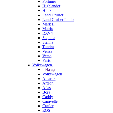
Fortuner
Highlander
Hilux
Land Cruiser
Land Cruiser Prado
Mark II
Matrix
RAV4
Sequoia
Sienna
Tundra
Venza
Verso
Yaris
Volkswagen
Назад
Volkswagen
Amarok
Arteon
Atlas
Bora
Caddy
Caravelle
Crafter
EOS