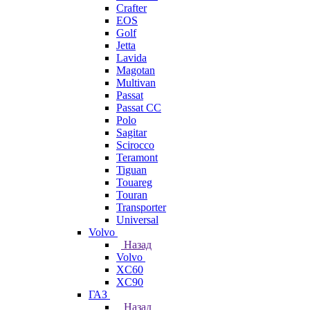
Crafter
EOS
Golf
Jetta
Lavida
Magotan
Multivan
Passat
Passat CC
Polo
Sagitar
Scirocco
Teramont
Tiguan
Touareg
Touran
Transporter
Universal
Volvo
Назад
Volvo
XC60
XC90
ГАЗ
Назад