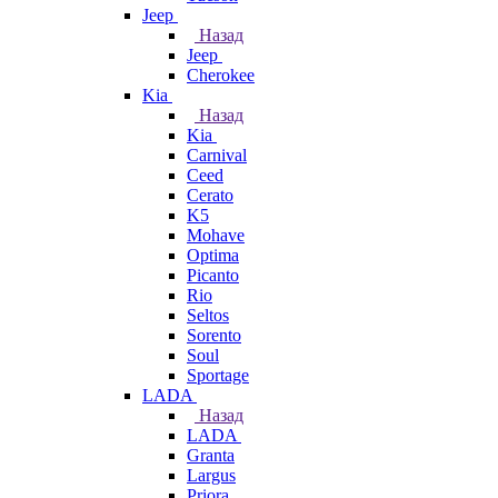
Jeep
Назад
Jeep
Cherokee
Kia
Назад
Kia
Carnival
Ceed
Cerato
K5
Mohave
Optima
Picanto
Rio
Seltos
Sorento
Soul
Sportage
LADA
Назад
LADA
Granta
Largus
Priora