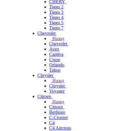
CHERY
Tiggo 2
Tiggo 3
Tiggo 4
Tiggo 5
Tiggo 7
Chevrolet
Назад
Chevrolet
Aveo
Captiva
Cruze
Orlando
Tahoe
Chrysler
Назад
Chrysler
Voyager
Citroen
Назад
Citroen
Berlingo
C-Crosser
C4
C4 Aircross