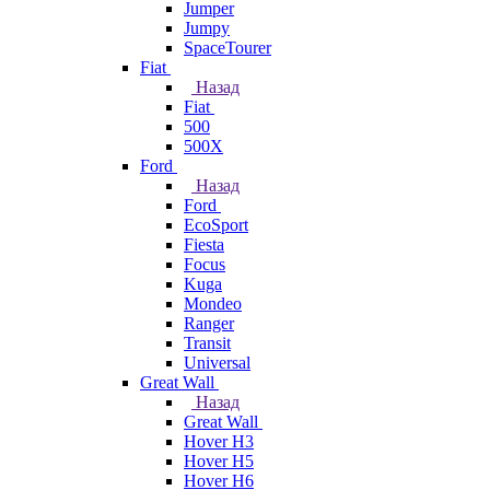
Jumper
Jumpy
SpaceTourer
Fiat
Назад
Fiat
500
500X
Ford
Назад
Ford
EcoSport
Fiesta
Focus
Kuga
Mondeo
Ranger
Transit
Universal
Great Wall
Назад
Great Wall
Hover H3
Hover H5
Hover H6