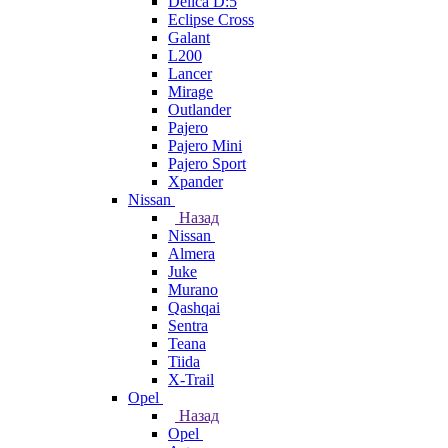
Delica D:5
Eclipse Cross
Galant
L200
Lancer
Mirage
Outlander
Pajero
Pajero Mini
Pajero Sport
Xpander
Nissan
Назад
Nissan
Almera
Juke
Murano
Qashqai
Sentra
Teana
Tiida
X-Trail
Opel
Назад
Opel