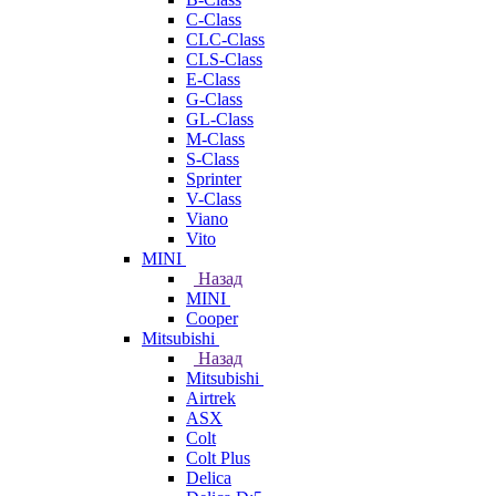
C-Class
CLC-Class
CLS-Class
E-Class
G-Class
GL-Class
M-Class
S-Class
Sprinter
V-Class
Viano
Vito
MINI
Назад
MINI
Cooper
Mitsubishi
Назад
Mitsubishi
Airtrek
ASX
Colt
Colt Plus
Delica