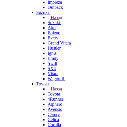
Impreza
Outback
Suzuki
Назад
Suzuki
Alto
Baleno
Every
Grand Vitara
Hustler
Ignis
Jimny
Swift
SX4
Vitara
Wagon R
Toyota
Назад
Toyota
4Runner
Alphard
Avensis
Camry
Celica
Corolla