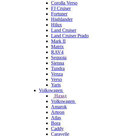
Corolla Verso
FJ Cruiser
Fortuner
Highlander
Hilux
Land Cruiser
Land Cruiser Prado
Mark II
Matrix
RAV4
Sequoia
Sienna
Tundra
Venza
Verso
Yaris
Volkswagen
Назад
Volkswagen
Amarok
Arteon
Atlas
Bora
Caddy
Caravelle