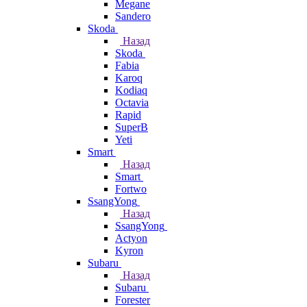
Megane
Sandero
Skoda
Назад
Skoda
Fabia
Karoq
Kodiaq
Octavia
Rapid
SuperB
Yeti
Smart
Назад
Smart
Fortwo
SsangYong
Назад
SsangYong
Actyon
Kyron
Subaru
Назад
Subaru
Forester