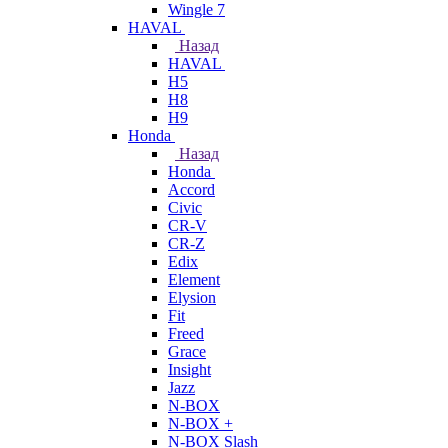
Wingle 7
HAVAL
Назад
HAVAL
H5
H8
H9
Honda
Назад
Honda
Accord
Civic
CR-V
CR-Z
Edix
Element
Elysion
Fit
Freed
Grace
Insight
Jazz
N-BOX
N-BOX +
N-BOX Slash