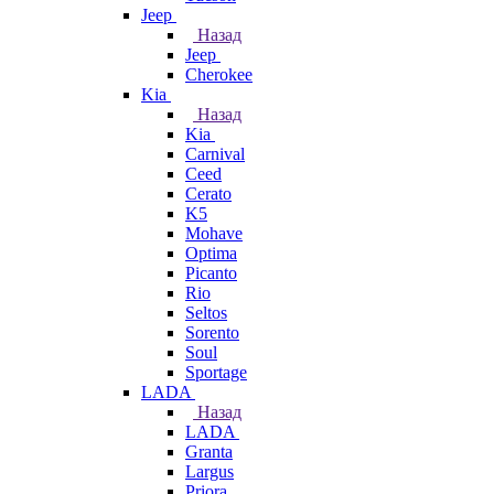
Jeep
Назад
Jeep
Cherokee
Kia
Назад
Kia
Carnival
Ceed
Cerato
K5
Mohave
Optima
Picanto
Rio
Seltos
Sorento
Soul
Sportage
LADA
Назад
LADA
Granta
Largus
Priora