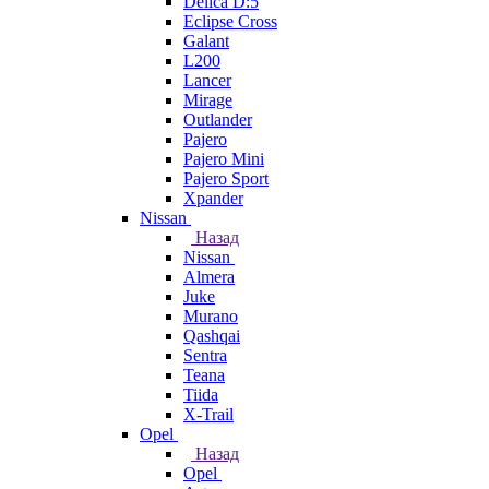
Delica D:5
Eclipse Cross
Galant
L200
Lancer
Mirage
Outlander
Pajero
Pajero Mini
Pajero Sport
Xpander
Nissan
Назад
Nissan
Almera
Juke
Murano
Qashqai
Sentra
Teana
Tiida
X-Trail
Opel
Назад
Opel