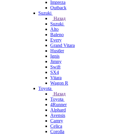
Impreza
Outback
Suzuki
Назад
Suzuki
Alto
Baleno
Every
Grand Vitara
Hustler
Ignis
Jimny
Swift
SX4
Vitara
Wagon R
Toyota
Назад
Toyota
4Runner
Alphard
Avensis
Camry
Celica
Corolla