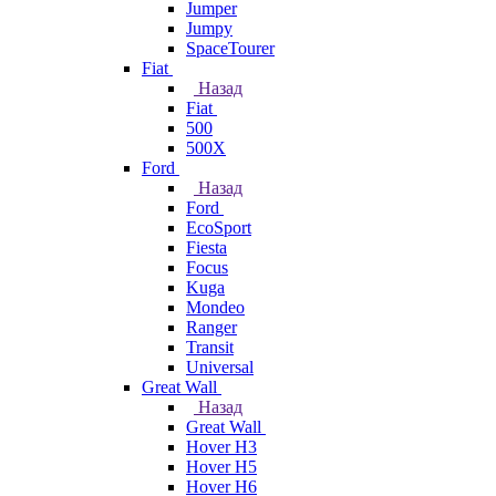
Jumper
Jumpy
SpaceTourer
Fiat
Назад
Fiat
500
500X
Ford
Назад
Ford
EcoSport
Fiesta
Focus
Kuga
Mondeo
Ranger
Transit
Universal
Great Wall
Назад
Great Wall
Hover H3
Hover H5
Hover H6