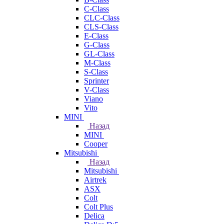
C-Class
CLC-Class
CLS-Class
E-Class
G-Class
GL-Class
M-Class
S-Class
Sprinter
V-Class
Viano
Vito
MINI
Назад
MINI
Cooper
Mitsubishi
Назад
Mitsubishi
Airtrek
ASX
Colt
Colt Plus
Delica