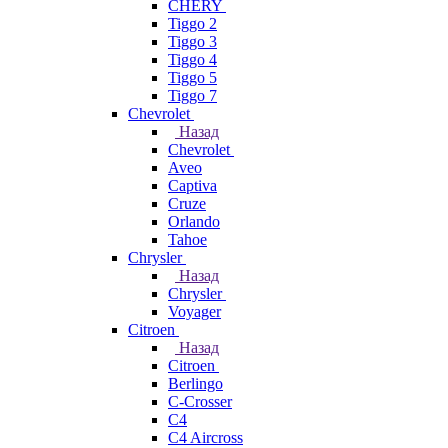
CHERY
Tiggo 2
Tiggo 3
Tiggo 4
Tiggo 5
Tiggo 7
Chevrolet
Назад
Chevrolet
Aveo
Captiva
Cruze
Orlando
Tahoe
Chrysler
Назад
Chrysler
Voyager
Citroen
Назад
Citroen
Berlingo
C-Crosser
C4
C4 Aircross