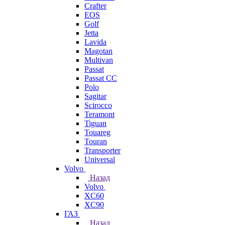
Crafter
EOS
Golf
Jetta
Lavida
Magotan
Multivan
Passat
Passat CC
Polo
Sagitar
Scirocco
Teramont
Tiguan
Touareg
Touran
Transporter
Universal
Volvo
Назад
Volvo
XC60
XC90
ГАЗ
Назад