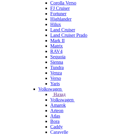
Corolla Verso
FJ Cruiser
Fortuner
Highlander
Hilux
Land Cruiser
Land Cruiser Prado
Mark II
Matrix
RAV4
Sequoia
Sienna
Tundra
Venza
Verso
Yaris
Volkswagen
Назад
Volkswagen
Amarok
Arteon
Atlas
Bora
Caddy
Caravelle