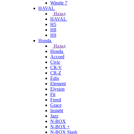
Wingle 7
HAVAL
Назад
HAVAL
H5
H8
H9
Honda
Назад
Honda
Accord
Civic
CR-V
CR-Z
Edix
Element
Elysion
Fit
Freed
Grace
Insight
Jazz
N-BOX
N-BOX +
N-BOX Slash