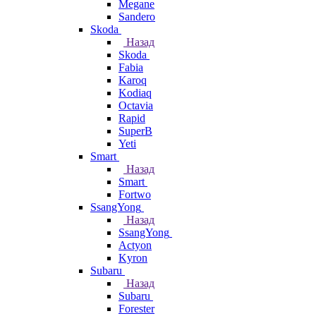
Megane
Sandero
Skoda
Назад
Skoda
Fabia
Karoq
Kodiaq
Octavia
Rapid
SuperB
Yeti
Smart
Назад
Smart
Fortwo
SsangYong
Назад
SsangYong
Actyon
Kyron
Subaru
Назад
Subaru
Forester