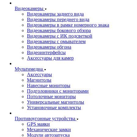
Видеокамеры
Видеокамеры заднего вида
Видеокамеры переднего вида
Видеокамеры в рамке номерного знака
Видеокамеры бокового обзора
Видеокамеры с ИК подсветкой
Видеокамеры с омывателем
Видеокамеры обгона
Видеоинтерфейсы
Аксессуары для камер
Мультимедиа
Аксессуары
Магнитолы
Навесные мониторы
Подголовники с мониторами
Потолочные мониторы
Универсальные магнитолы
Установочные комплекты
Противоугонные устройства
GPS маяки
Механические замки
Модули автозапуска