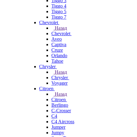
Tiggo 3
Tiggo 4
Tiggo 5
Tiggo 7
Chevrolet
Назад
Chevrolet
Aveo
Captiva
Cruze
Orlando
Tahoe
Chrysler
Назад
Chrysler
Voyager
Citroen
Назад
Citroen
Berlingo
C-Crosser
C4
C4 Aircross
Jumper
Jumpy