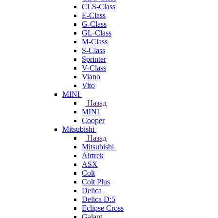
CLS-Class
E-Class
G-Class
GL-Class
M-Class
S-Class
Sprinter
V-Class
Viano
Vito
MINI
Назад
MINI
Cooper
Mitsubishi
Назад
Mitsubishi
Airtrek
ASX
Colt
Colt Plus
Delica
Delica D:5
Eclipse Cross
Galant