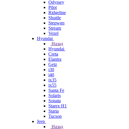
Odyssey
Pilot
Ridgeline
Shuttle
Stepwgn
Stream
Vezel
Hyundai
Назад
Hyundai
Creta
Elantra
Getz
i30
i40
ix35
ix55
Santa Fe
Solaris
Sonata
Starex H1
Staria
Tucson
Jeep
Назад