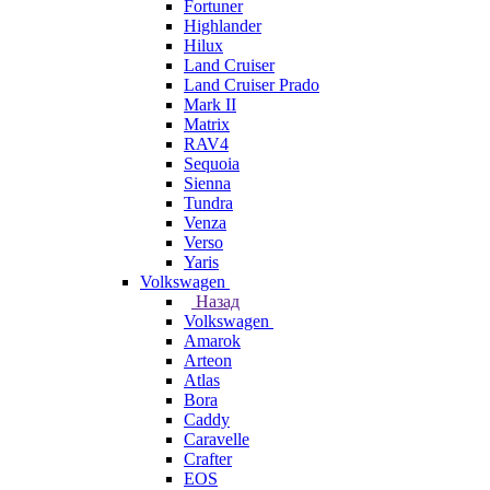
Fortuner
Highlander
Hilux
Land Cruiser
Land Cruiser Prado
Mark II
Matrix
RAV4
Sequoia
Sienna
Tundra
Venza
Verso
Yaris
Volkswagen
Назад
Volkswagen
Amarok
Arteon
Atlas
Bora
Caddy
Caravelle
Crafter
EOS