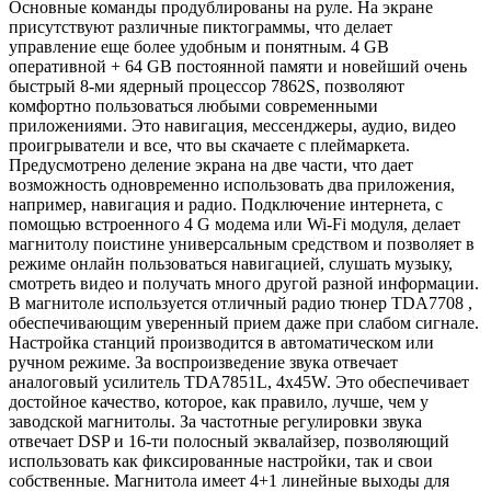
Основные команды продублированы на руле. На экране
присутствуют различные пиктограммы, что делает
управление еще более удобным и понятным. 4 GB
оперативной + 64 GB постоянной памяти и новейший очень
быстрый 8-ми ядерный процессор 7862S, позволяют
комфортно пользоваться любыми современными
приложениями. Это навигация, мессенджеры, аудио, видео
проигрыватели и все, что вы скачаете с плеймаркета.
Предусмотрено деление экрана на две части, что дает
возможность одновременно использовать два приложения,
например, навигация и радио. Подключение интернета, с
помощью встроенного 4 G модема или Wi-Fi модуля, делает
магнитолу поистине универсальным средством и позволяет в
режиме онлайн пользоваться навигацией, слушать музыку,
смотреть видео и получать много другой разной информации.
В магнитоле используется отличный радио тюнер TDA7708 ,
обеспечивающим уверенный прием даже при слабом сигнале.
Настройка станций производится в автоматическом или
ручном режиме. За воспроизведение звука отвечает
аналоговый усилитель TDA7851L, 4x45W. Это обеспечивает
достойное качество, которое, как правило, лучше, чем у
заводской магнитолы. За частотные регулировки звука
отвечает DSP и 16-ти полосный эквалайзер, позволяющий
использовать как фиксированные настройки, так и свои
собственные. Магнитола имеет 4+1 линейные выходы для