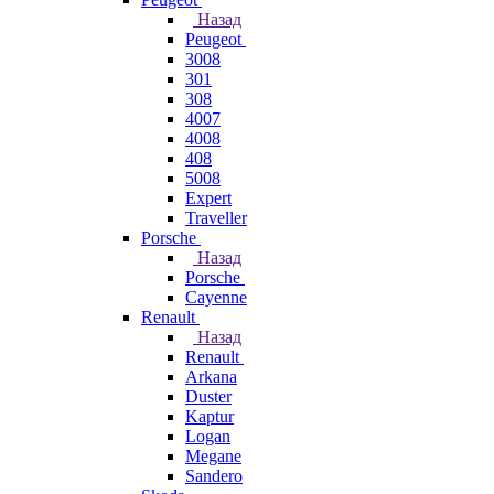
Назад
Peugeot
3008
301
308
4007
4008
408
5008
Expert
Traveller
Porsche
Назад
Porsche
Cayenne
Renault
Назад
Renault
Arkana
Duster
Kaptur
Logan
Megane
Sandero