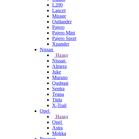
L200
Lancer
Mirage
Outlander
Pajero
Pajero Mini
Pajero Sport
Xpander
Nissan
Назад
Nissan
Almera
Juke
Murano
Qashqai
Sentra
Teana
Tiida
X-Trail
Opel
Назад
Opel
Astra
Mokka
Peugeot