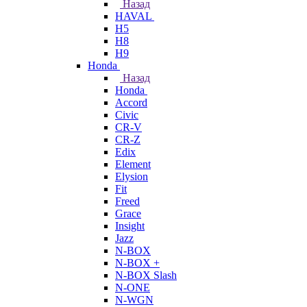
Назад
HAVAL
H5
H8
H9
Honda
Назад
Honda
Accord
Civic
CR-V
CR-Z
Edix
Element
Elysion
Fit
Freed
Grace
Insight
Jazz
N-BOX
N-BOX +
N-BOX Slash
N-ONE
N-WGN