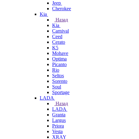
Jeep
Cherokee
Kia
Назад
Kia
Carnival
Ceed
Cerato
K5
Mohave
Optima
Picanto
Rio
Seltos
Sorento
Soul
Sportage
LADA
Назад
LADA
Granta
Largus
Priora
Vesta
XRAY