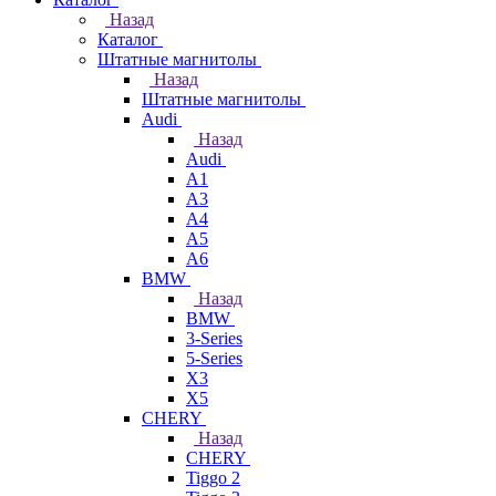
Назад
Каталог
Штатные магнитолы
Назад
Штатные магнитолы
Audi
Назад
Audi
A1
A3
A4
A5
A6
BMW
Назад
BMW
3-Series
5-Series
X3
X5
CHERY
Назад
CHERY
Tiggo 2