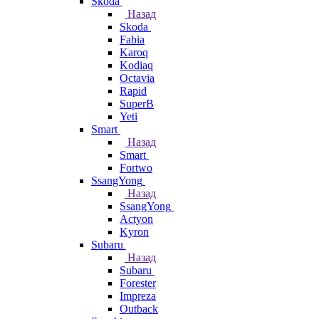
Skoda
Назад
Skoda
Fabia
Karoq
Kodiaq
Octavia
Rapid
SuperB
Yeti
Smart
Назад
Smart
Fortwo
SsangYong
Назад
SsangYong
Actyon
Kyron
Subaru
Назад
Subaru
Forester
Impreza
Outback