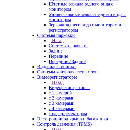
Штатные зеркала заднего вида с
монитором
Универсальные зеркала заднего вида с
монитором
Зеркала заднего вида с монитором и
регистратором
Системы парковки
Назад
Системы парковки
Задние
Передние
Передние / Задние
Видеопарктроники
Системы контроля слепых зон
Видеорегистраторы
Назад
Видеорегистраторы
с 1 камерой
с 2 камерами
с 3 камерами
с 4 камерами
с радар-детектором
Электропривод крышки багажника
Контроль давления (TPMS)
Назад