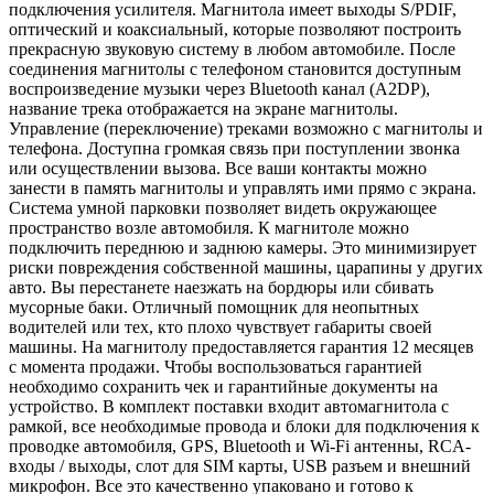
подключения усилителя. Магнитола имеет выходы S/PDIF,
оптический и коаксиальный, которые позволяют построить
прекрасную звуковую систему в любом автомобиле. После
соединения магнитолы с телефоном становится доступным
воспроизведение музыки через Bluetooth канал (A2DP),
название трека отображается на экране магнитолы.
Управление (переключение) треками возможно с магнитолы и
телефона. Доступна громкая связь при поступлении звонка
или осуществлении вызова. Все ваши контакты можно
занести в память магнитолы и управлять ими прямо с экрана.
Система умной парковки позволяет видеть окружающее
пространство возле автомобиля. К магнитоле можно
подключить переднюю и заднюю камеры. Это минимизирует
риски повреждения собственной машины, царапины у других
авто. Вы перестанете наезжать на бордюры или сбивать
мусорные баки. Отличный помощник для неопытных
водителей или тех, кто плохо чувствует габариты своей
машины. На магнитолу предоставляется гарантия 12 месяцев
с момента продажи. Чтобы воспользоваться гарантией
необходимо сохранить чек и гарантийные документы на
устройство. В комплект поставки входит автомагнитола с
рамкой, все необходимые провода и блоки для подключения к
проводке автомобиля, GPS, Bluetooth и Wi-Fi антенны, RCA-
входы / выходы, слот для SIM карты, USB разъем и внешний
микрофон. Все это качественно упаковано и готово к