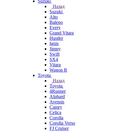
Suzuki
Назад
Suzuki
Alto
Baleno
Every
Grand Vitara
Hustler
Ignis
Jimny
Swift
SX4
Vitara
Wagon R
Toyota
Назад
Toyota
4Runner
Alphard
Avensis
Camry
Celica
Corolla
Corolla Verso
FJ Cruiser