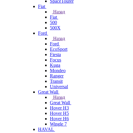
SpaceTourer
Fiat
Назад
Fiat
500
500X
Ford
Назад
Ford
EcoSport
Fiesta
Focus
Kuga
Mondeo
Ranger
Transit
Universal
Great Wall
Назад
Great Wall
Hover H3
Hover H5
Hover H6
Wingle 7
HAVAL