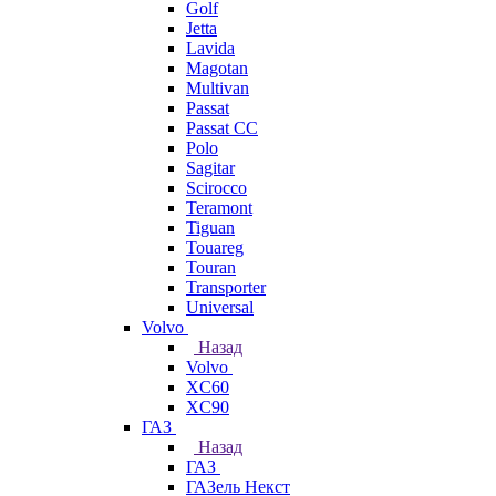
Golf
Jetta
Lavida
Magotan
Multivan
Passat
Passat CC
Polo
Sagitar
Scirocco
Teramont
Tiguan
Touareg
Touran
Transporter
Universal
Volvo
Назад
Volvo
XC60
XC90
ГАЗ
Назад
ГАЗ
ГАЗель Некст